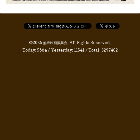
©2026
無声映画振興会
. All Rights Reserved.
Today:
5664
/ Yesterday:
11541
/ Total:
3297402