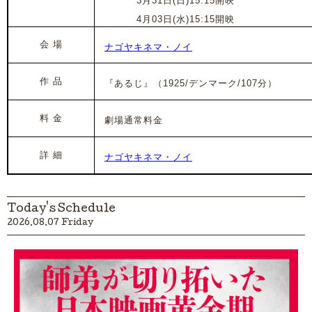
2024年
3月31日(日)15:15開映
2024年
4月03日(水)15:15開映
会 場
ナゴヤキネマ・ノイ
作 品
『あるじ』
（1925/デンマーク/107分）
料 金
劇場通常料金
詳 細
ナゴヤキネマ・ノイ
Today's Schedule
2026.08.07 Friday