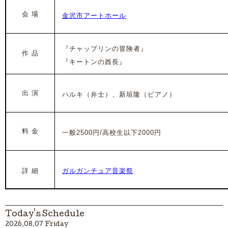
会 場
金沢市アートホール
『チャップリンの冒険者
』
作 品
『キートンの酋長』
出 演
ハルキ（弁士）、新垣隆（ピアノ）
料 金
一般2500円/高校生以下2000円
詳 細
ガルガンチュア音楽祭
Today's Schedule
2026.08.07 Friday