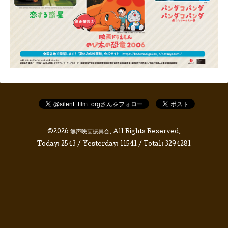
©2026
無声映画振興会
. All Rights Reserved.
Today:
2543
/ Yesterday:
11541
/ Total:
3294281