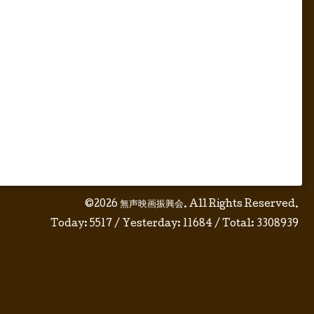
©2026
無声映画振興会
. All Rights Reserved.
Today:
5517
/ Yesterday:
11684
/ Total:
3308939