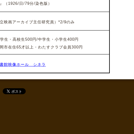
』（
1926/日
/79
分/染色版）
映画アーカイブ主任研究員）*2/9のみ
学生・高校生500円/中学生・小学生400円
市在住65才以上・わたすクラブ会員300円
書館映像ホール シネラ