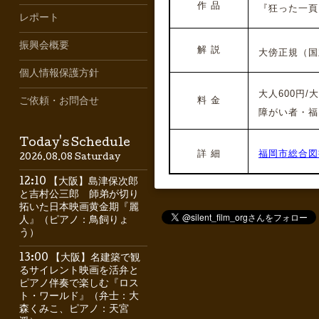
作 品
『狂った一頁
レポート
振興会概要
解 説
大傍正規（国立
個人情報保護方針
大人600円/大
料 金
ご依頼・お問合せ
障がい者・福岡
Today's Schedule
詳 細
福岡市総合図
2026.08.08 Saturday
12:10 【大阪】島津保次郎
と吉村公三郎 師弟が切り
拓いた日本映画黄金期『麗
人』（ピアノ：鳥飼りょ
う）
13:00 【大阪】名建築で観
るサイレント映画を活弁と
ピアノ伴奏で楽しむ『ロス
ト・ワールド』（弁士：大
森くみこ、ピアノ：天宮