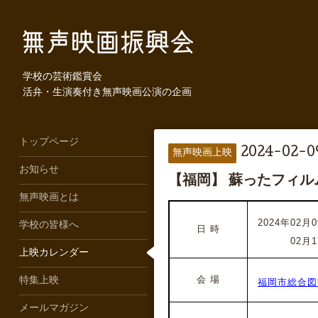
学校の芸術鑑賞会
活弁・生演奏付き無声映画公演の企画
トップページ
2024-02-09
無声映画上映
お知らせ
【福岡】 蘇ったフィ
無声映画とは
2024年02月0
学校の皆様へ
日 時
2024年
02月1
上映カレンダー
会 場
特集上映
福岡市総合図
メールマガジン