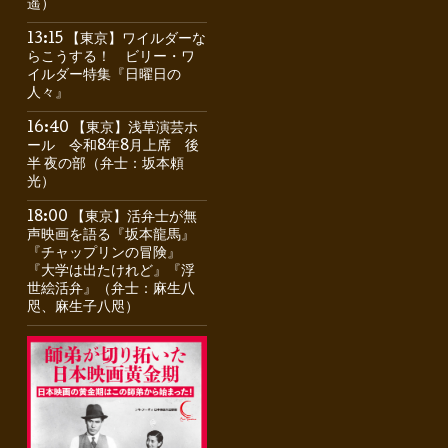
遥）
13:15 【東京】ワイルダーな
らこうする！ ビリー・ワ
イルダー特集『日曜日の
人々』
16:40 【東京】浅草演芸ホ
ール 令和8年8月上席 後
半 夜の部（弁士：坂本頼
光）
18:00 【東京】活弁士が無
声映画を語る『坂本龍馬』
『チャップリンの冒険』
『大学は出たけれど』『浮
世絵活弁』（弁士：麻生八
咫、麻生子八咫）