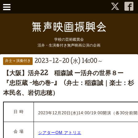
学校の芸術鑑賞会
活弁・生演奏付き無声映画公演の企画
2023-12-20 (水) 14:00～
弁士＋演奏付き
【大阪】活弁22 稲森誠 ー活弁の世界８ー
『忠臣蔵 ｰ地の巻ｰ』（弁士：稲森誠｜楽士：杉
本民名、岩切志穂）
日 時
2023年12月20日(水)14:00/19:00開演（各30分前
会 場
シアターOM アトリエ