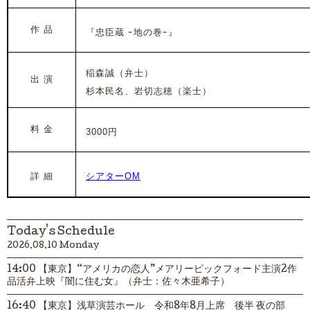
作 品
『忠臣蔵 ｰ地の巻ｰ』
稲森誠（弁士）
出 演
杉本民名、岩切志穂（楽士）
料 金
3000円
詳 細
シアターOM
Today's Schedule
2026.08.10 Monday
14:00 【東京】“アメリカの恋人”メアリーピックフォード主演2作
品活弁上映『闇に住む女』（弁士：佐々木亜希子）
16:40 【東京】浅草演芸ホール 令和8年8月上席 後半 夜の部