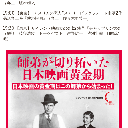
（弁士：坂本頼光）
19:00 【東京】“アメリカの恋人”メアリーピックフォード主演2作
品活弁上映『愛の燈明』（弁士：佐々木亜希子）
19:30 【東京】サイレント映画友の会 in 浅草「チャップリン大会」
（解説：澁谷浩次、トークゲスト：岸野雄一、特別出演：細馬宏
通）