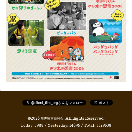
©2026
無声映画振興会
. All Rights Reserved.
Today:
3988
/ Yesterday:
14695
/ Total:
3329538