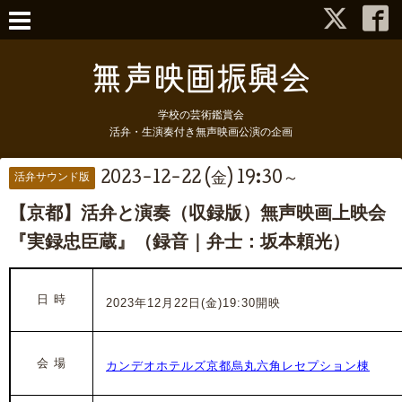
学校の芸術鑑賞会
活弁・生演奏付き無声映画公演の企画
2023-12-22 (金) 19:30～
活弁サウンド版
【京都】活弁と演奏（収録版）無声映画上映会
『実録忠臣蔵』（録音｜弁士：坂本頼光）
日 時
2023年12月22日(金)19:30開映
会 場
カンデオホテルズ京都烏丸六角レセプション棟