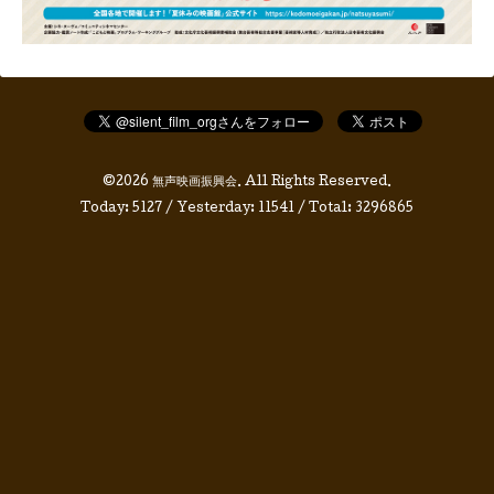
©2026
無声映画振興会
. All Rights Reserved.
Today:
5127
/ Yesterday:
11541
/ Total:
3296865