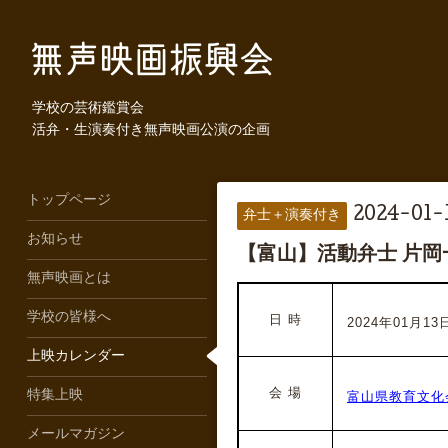
学校の芸術鑑賞会
活弁・生演奏付き無声映画公演の企画
トップページ
2024-01-1
弁士＋演奏付き
お知らせ
【富山】活動弁士 片
無声映画とは
学校の皆様へ
日 時
2024年01月13
上映カレンダー
会 場
特集上映
富山県教育文化
メールマガジン