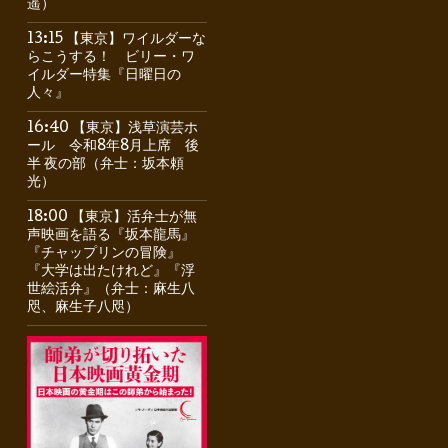
遥）
13:15 【東京】ワイルダーな
らこうする！ ビリー・ワ
イルダー特集『日曜日の
人々』
16:40 【東京】浅草演芸ホ
ール 令和8年8月上席 後
半 夜の部（弁士：坂本頼
光）
18:00 【東京】活弁士が無
声映画を語る『坂本龍馬』
『チャップリンの冒険』
『大学は出たけれど』『浮
世絵活弁』（弁士：麻生八
咫、麻生子八咫）