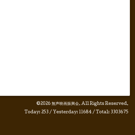
©2026
無声映画振興会
. All Rights Reserved.
Today:
253
/ Yesterday:
11684
/ Total:
3303675