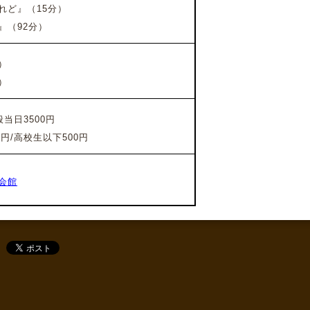
ど』（15分）
（92分）
）
）
当日3500円
円/高校生以下500円
会館