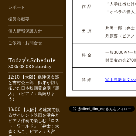
『大学は出たけれ
作 品
レポート
『オペラの怪人』
振興会概要
片岡一郎（
弁士
出 演
個人情報保護方針
丹原要（ピアノ
ご依頼・お問合せ
一般3000円/一般
料 金
財団友の会2700
Today's Schedule
2026.08.08 Saturday
12:10 【大阪】島津保次郎
詳 細
富山県教育文化
と吉村公三郎 師弟が切り
拓いた日本映画黄金期『麗
人』（ピアノ：鳥飼りょ
う）
13:00 【大阪】名建築で観
るサイレント映画を活弁と
ピアノ伴奏で楽しむ『ロス
ト・ワールド』（弁士：大
森くみこ、ピアノ：天宮