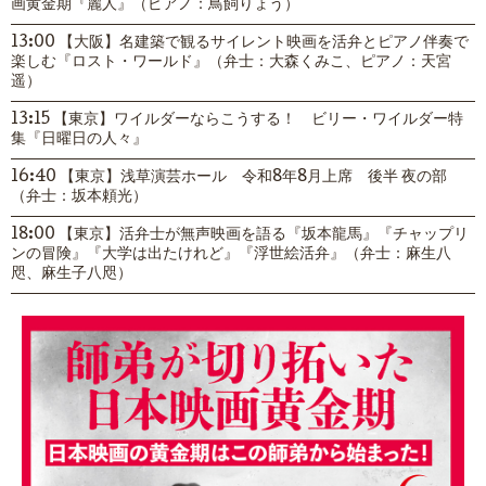
画黄金期『麗人』（ピアノ：鳥飼りょう）
13:00 【大阪】名建築で観るサイレント映画を活弁とピアノ伴奏で
楽しむ『ロスト・ワールド』（弁士：大森くみこ、ピアノ：天宮
遥）
13:15 【東京】ワイルダーならこうする！ ビリー・ワイルダー特
集『日曜日の人々』
16:40 【東京】浅草演芸ホール 令和8年8月上席 後半 夜の部
（弁士：坂本頼光）
18:00 【東京】活弁士が無声映画を語る『坂本龍馬』『チャップリ
ンの冒険』『大学は出たけれど』『浮世絵活弁』（弁士：麻生八
咫、麻生子八咫）