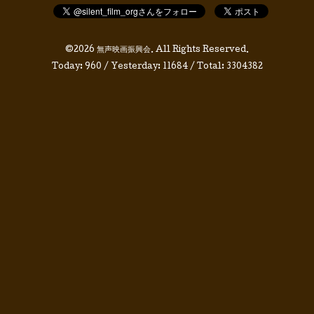
©2026
無声映画振興会
. All Rights Reserved.
Today:
960
/ Yesterday:
11684
/ Total:
3304382