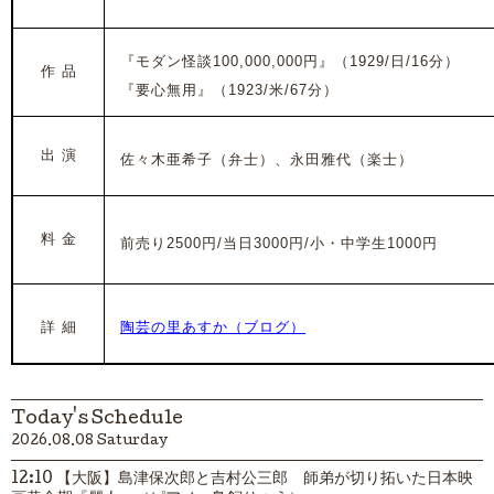
『モダン怪談100,000,000円』（1929/日/16分）
作 品
『要心無用』（1923/米/67分）
出 演
佐々木亜希子
（弁士）、永田雅代（楽士）
料 金
前売り2500円/当日3000円/小・中学生1000円
詳 細
陶芸の里あすか（ブログ）
Today's Schedule
2026.08.08 Saturday
12:10 【大阪】島津保次郎と吉村公三郎 師弟が切り拓いた日本映