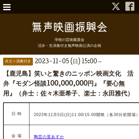
学校の芸術鑑賞会
活弁・生演奏付き無声映画公演の企画
2023-11-05 (日) 15:00～
弁士＋演奏付き
【鹿児島】笑いと驚きのニッポン映画文化 活
弁『モダン怪談100,000,000円』『要心無
用』（弁士：佐々木亜希子、楽士：永田雅代）
日 時
2023年11月5日(日)11:00/15:00
開映（各30分前開場
会 場
陶芸の里あすか