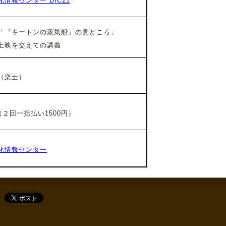
情報センター DIC21
『キートンの蒸気船』の見どころ」
上映を交えての講義
（楽士）
２回一括払い1500円）
化情報センター