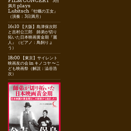
FILM CONCERT” 3日
満月 plays
Lubitsch『牡蠣の王女』
（演奏：3日満月）
16:10 【大阪】島津保次郎
と吉村公三郎 師弟が切り
拓いた日本映画黄金期『麗
人』（ピアノ：鳥飼りょ
う）
18:00 【東京】サイレント
映画友の会 in キノコヤ 〜こ
ども映画祭（解説：澁谷浩
次）