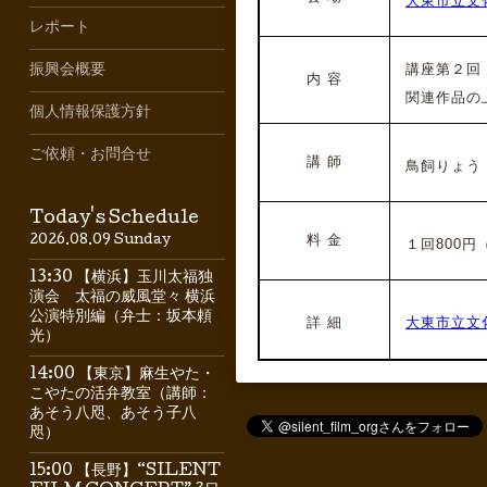
大東市立文化
レポート
講座第２回「
振興会概要
内 容
関連作品の
個人情報保護方針
ご依頼・お問合せ
講 師
鳥飼りょう
Today's Schedule
料 金
2026.08.09 Sunday
１回800円（
13:30 【横浜】玉川太福独
演会 太福の威風堂々 横浜
公演特別編（弁士：坂本頼
詳 細
大東市立文
光）
14:00 【東京】麻生やた・
こやたの活弁教室（講師：
あそう八咫、あそう子八
咫）
15:00 【長野】“SILENT