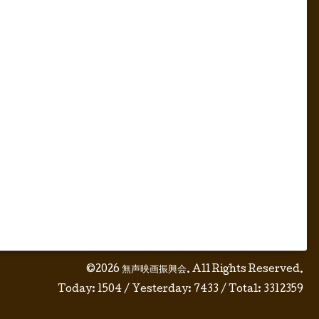
©2026
無声映画振興会
. All Rights Reserved.
Today:
1504
/ Yesterday:
7433
/ Total:
3312359