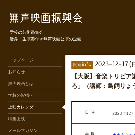
学校の芸術鑑賞会
活弁・生演奏付き無声映画公演の企画
トップページ
2023-12-17 (
関連info
お知らせ
【大阪】音楽トリビア講
無声映画とは
ろ」（講師：鳥飼りょ
学校の皆様へ
上映カレンダー
日 時
2023年12月1
特集上映
メールマガジン
会 場