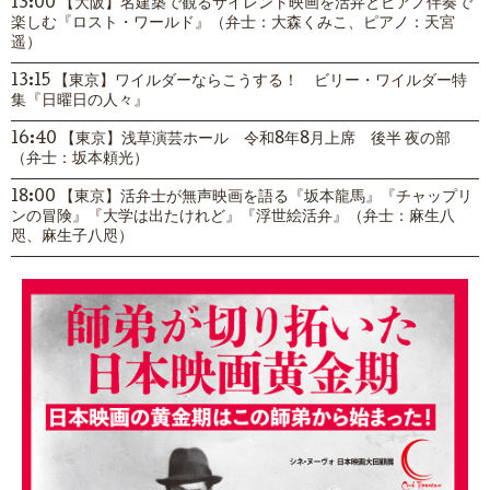
13:00 【大阪】名建築で観るサイレント映画を活弁とピアノ伴奏で
楽しむ『ロスト・ワールド』（弁士：大森くみこ、ピアノ：天宮
遥）
13:15 【東京】ワイルダーならこうする！ ビリー・ワイルダー特
集『日曜日の人々』
16:40 【東京】浅草演芸ホール 令和8年8月上席 後半 夜の部
（弁士：坂本頼光）
18:00 【東京】活弁士が無声映画を語る『坂本龍馬』『チャップリ
ンの冒険』『大学は出たけれど』『浮世絵活弁』（弁士：麻生八
咫、麻生子八咫）