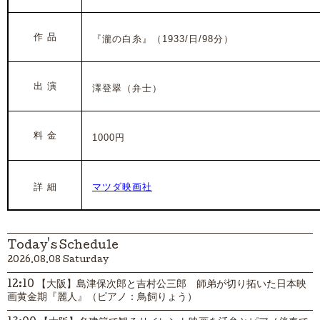
作 品
『瀧の白糸』（1933/日/98分）
出 演
澤登翠（弁士）
料 金
1000円
詳 細
マツダ映画社
Today's Schedule
2026.08.08 Saturday
12:10 【大阪】島津保次郎と吉村公三郎 師弟が切り拓いた日本映
画黄金期『麗人』（ピアノ：鳥飼りょう）