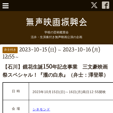
学校の芸術鑑賞会
活弁・生演奏付き無声映画公演の企画
2023-10-15 (日) ～ 2023-10-16 (月)
弁士付き
12:55～
【石川】鏡花生誕150年記念事業 三文豪映画
祭スペシャル！『瀧の白糸』（弁士：澤登翠）
日 時
2023年10月15日(日)～16日(月)両日12:55開映
会 場
シネモンド