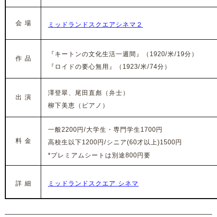
会 場
ミッドランドスクエアシネマ２
『キートンの文化生活一週間』（1920/米/19分）
作 品
『ロイドの要心無用』（1923/米/74分）
澤登翠、尾田直彪（弁士）
出 演
柳下美恵（ピアノ）
一般2200円/大学生・専門学生1700円
料 金
高校生以下1200円/シニア(60才以上)1500円
*プレミアムシートは別途800円要
詳 細
ミッドランドスクエア シネマ