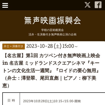
学校の芸術鑑賞会
活弁・生演奏付き無声映画公演の企画
2023-10-28 (土) 15:00～
弁士＋演奏付き
【名古屋】第1回 カツベン付き無声映画上映会
in 名古屋 ミッドランドスクエアシネマ『キー
トンの文化生活一週間』『ロイドの要心無用』
（弁士：澤登翠、尾田直彪｜ピアノ：柳下美
恵）
日 時
2023年10月28日(土)10:15-/15:00-開映