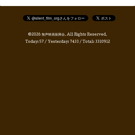
©2026
無声映画振興会
. All Rights Reserved.
Today:
57
/ Yesterday:
7433
/ Total:
3310912