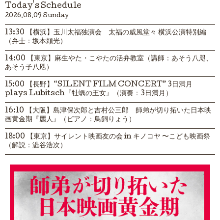
Today's Schedule
2026.08.09 Sunday
13:30 【横浜】玉川太福独演会 太福の威風堂々 横浜公演特別編
（弁士：坂本頼光）
14:00 【東京】麻生やた・こやたの活弁教室（講師：あそう八咫、
あそう子八咫）
15:00 【長野】“SILENT FILM CONCERT” 3日満月
plays Lubitsch『牡蠣の王女』（演奏：3日満月）
16:10 【大阪】島津保次郎と吉村公三郎 師弟が切り拓いた日本映
画黄金期『麗人』（ピアノ：鳥飼りょう）
18:00 【東京】サイレント映画友の会 in キノコヤ 〜こども映画祭
（解説：澁谷浩次）