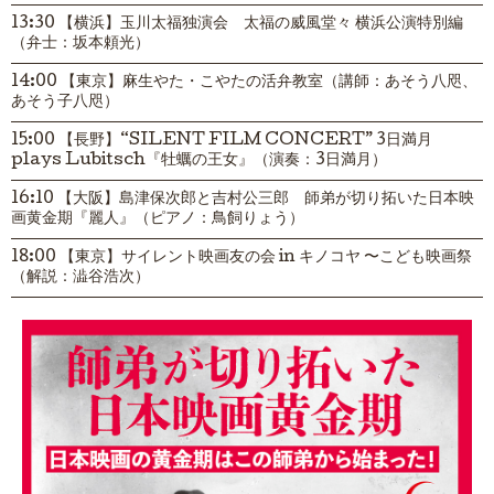
13:30 【横浜】玉川太福独演会 太福の威風堂々 横浜公演特別編
（弁士：坂本頼光）
14:00 【東京】麻生やた・こやたの活弁教室（講師：あそう八咫、
あそう子八咫）
15:00 【長野】“SILENT FILM CONCERT” 3日満月
plays Lubitsch『牡蠣の王女』（演奏：3日満月）
16:10 【大阪】島津保次郎と吉村公三郎 師弟が切り拓いた日本映
画黄金期『麗人』（ピアノ：鳥飼りょう）
18:00 【東京】サイレント映画友の会 in キノコヤ 〜こども映画祭
（解説：澁谷浩次）