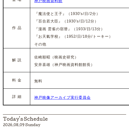
神戸映画資料館
『魔法使と王子』
（1930's/日/2分）
『百合若大臣』（1930's/日/12分）
作 品
『漫画 雲雀の宿替』（1933/日/13分）
『お天氣学校』（1952/日/18分/トーキー）
その他
佐崎順昭（映画史研究）
解 説
安井喜雄（神戸映画資料館館長）
料 金
無料
詳 細
神戸映像アーカイブ実行委員会
Today's Schedule
2026.08.09 Sunday