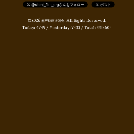
©2026
無声映画振興会
. All Rights Reserved.
Today:
4749
/ Yesterday:
7433
/ Total:
3315604