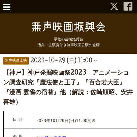
学校の芸術鑑賞会
活弁・生演奏付き無声映画公演の企画
2023-10-29 (日) 11:00～
無声映画上映
【神戸】神戸発掘映画祭2023 アニメーショ
ン調査研究『魔法使と王子』『百合若大臣』
『漫画 雲雀の宿替』他（解説：佐崎順昭、安井
喜雄）
日 時
2023年10月29日(日)11:00開映
会 場