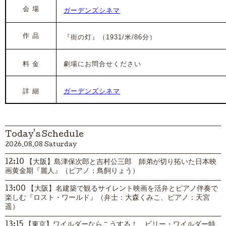
会 場
ガーデンズシネマ
作 品
『街の灯』（1931/米/86分）
料 金
劇場にお問合せください
詳 細
ガーデンズシネマ
Today's Schedule
2026.08.08 Saturday
12:10 【大阪】島津保次郎と吉村公三郎 師弟が切り拓いた日本映
画黄金期『麗人』（ピアノ：鳥飼りょう）
13:00 【大阪】名建築で観るサイレント映画を活弁とピアノ伴奏で
楽しむ『ロスト・ワールド』（弁士：大森くみこ、ピアノ：天宮
遥）
13:15 【東京】ワイルダーならこうする！ ビリー・ワイルダー特