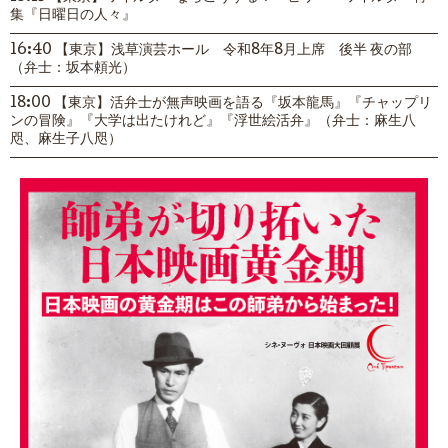
集『日曜日の人々』
16:40 【東京】浅草演芸ホール 令和8年8月上席 後半 夜の部
（弁士：坂本頼光）
18:00 【東京】活弁士が無声映画を語る『坂本龍馬』『チャップリ
ンの冒険』『大学は出たけれど』『浮世絵活弁』（弁士：麻生八
咫、麻生子八咫）