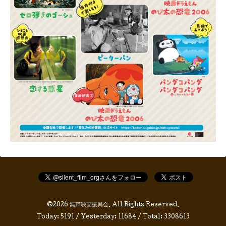
©2026
無声映画振興会
. All Rights Reserved.
Today:
5191
/ Yesterday:
11684
/ Total:
3308613