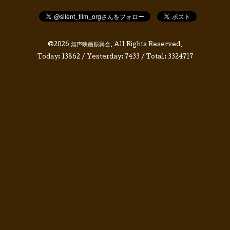
©2026
無声映画振興会
. All Rights Reserved.
Today:
13862
/ Yesterday:
7433
/ Total:
3324717