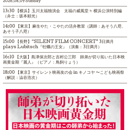
2026.08.09 Sunday
13:30 【横浜】玉川太福独演会 太福の威風堂々 横浜公演特別編
（弁士：坂本頼光）
14:00 【東京】麻生やた・こやたの活弁教室（講師：あそう八咫、
あそう子八咫）
15:00 【長野】“SILENT FILM CONCERT” 3日満月
plays Lubitsch『牡蠣の王女』（演奏：3日満月）
16:10 【大阪】島津保次郎と吉村公三郎 師弟が切り拓いた日本映
画黄金期『麗人』（ピアノ：鳥飼りょう）
18:00 【東京】サイレント映画友の会 in キノコヤ 〜こども映画祭
（解説：澁谷浩次）