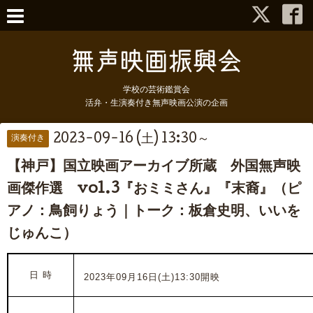
学校の芸術鑑賞会
活弁・生演奏付き無声映画公演の企画
2023-09-16 (土) 13:30～
演奏付き
【神戸】国立映画アーカイブ所蔵 外国無声映
画傑作選 vol.3『おミミさん』『末裔』（ピ
アノ：鳥飼りょう｜トーク：板倉史明、いいを
じゅんこ）
日 時
2023年09月16日(土)13:30開映