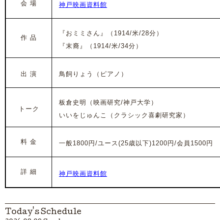
会 場
神戸映画資料館
『おミミさん』（1914/米/28分）
作 品
『末裔』（1914/米/34分）
出 演
鳥飼りょう（ピアノ）
板倉史明（映画研究/神戸大学）
トーク
いいをじゅんこ（クラシック喜劇研究家）
料 金
一般1800円/ユース(25歳以下)1200円/会員1500円
詳 細
神戸映画資料館
Today's Schedule