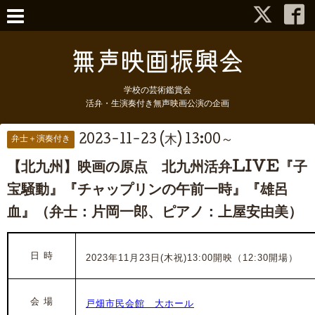
学校の芸術鑑賞会
活弁・生演奏付き無声映画公演の企画
2023-11-23 (木) 13:00～
弁士＋演奏付き
【北九州】映画の原点 北九州活弁LIVE『子
宝騒動』『チャップリンの午前一時』『雄呂
血』（弁士：片岡一郎、ピアノ：上屋安由美）
日 時
2023年11月23日(木祝)13:00開映（12:30開場）
会 場
戸畑市民会館 大ホール