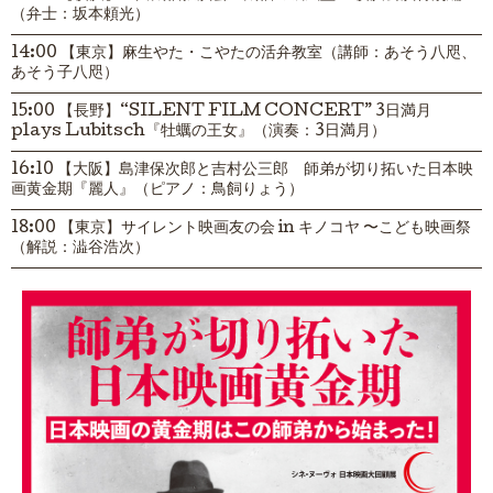
（弁士：坂本頼光）
14:00 【東京】麻生やた・こやたの活弁教室（講師：あそう八咫、
あそう子八咫）
15:00 【長野】“SILENT FILM CONCERT” 3日満月
plays Lubitsch『牡蠣の王女』（演奏：3日満月）
16:10 【大阪】島津保次郎と吉村公三郎 師弟が切り拓いた日本映
画黄金期『麗人』（ピアノ：鳥飼りょう）
18:00 【東京】サイレント映画友の会 in キノコヤ 〜こども映画祭
（解説：澁谷浩次）