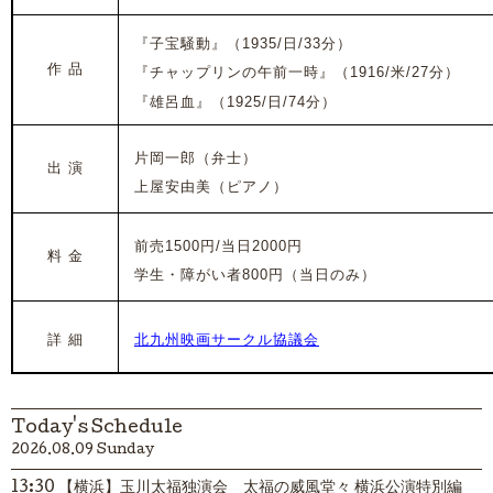
『子宝騒動』（1935/日/33分）
作 品
『チャップリンの午前一時』（1916/米/27分）
『雄呂血』（1925/日/74分）
片岡一郎（弁士）
出 演
上屋安由美（ピアノ）
前売1500円/当日2000円
料 金
学生・障がい者800円（当日のみ）
詳 細
北九州映画サークル協議会
Today's Schedule
2026.08.09 Sunday
13:30 【横浜】玉川太福独演会 太福の威風堂々 横浜公演特別編