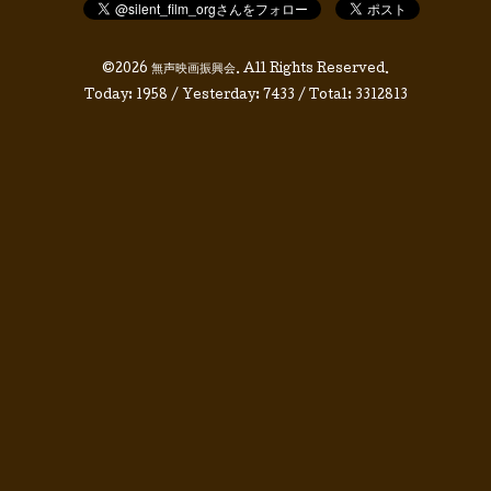
©2026
無声映画振興会
. All Rights Reserved.
Today:
1958
/ Yesterday:
7433
/ Total:
3312813