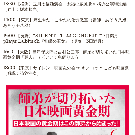
13:30 【横浜】玉川太福独演会 太福の威風堂々 横浜公演特別編
（弁士：坂本頼光）
14:00 【東京】麻生やた・こやたの活弁教室（講師：あそう八咫、
あそう子八咫）
15:00 【長野】“SILENT FILM CONCERT” 3日満月
plays Lubitsch『牡蠣の王女』（演奏：3日満月）
16:10 【大阪】島津保次郎と吉村公三郎 師弟が切り拓いた日本映
画黄金期『麗人』（ピアノ：鳥飼りょう）
18:00 【東京】サイレント映画友の会 in キノコヤ 〜こども映画祭
（解説：澁谷浩次）