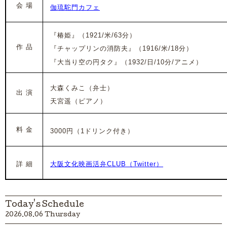
会 場
伽琉駝門カフェ
『椿姫』（1921/米/63分）
作 品
『チャップリンの消防夫』（1916/米/18分）
『大当り空の円タク』（1932/日/10分/アニメ）
大森くみこ（
弁士）
出 演
天宮遥（ピアノ）
料 金
3000円（1ドリンク付き）
詳 細
大阪文化映画活弁CLUB（Twitter）
Today's Schedule
2026.08.06 Thursday