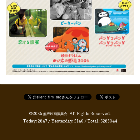
©2026
無声映画振興会
. All Rights Reserved.
Today:
2847
/ Yesterday:
5140
/ Total:
3283044