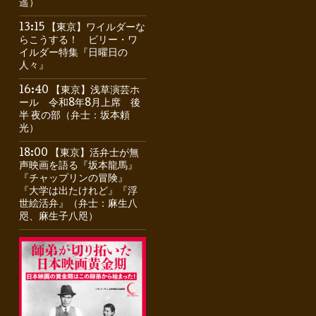
遥）
13:15 【東京】ワイルダーな
らこうする！ ビリー・ワ
イルダー特集『日曜日の
人々』
16:40 【東京】浅草演芸ホ
ール 令和8年8月上席 後
半 夜の部（弁士：坂本頼
光）
18:00 【東京】活弁士が無
声映画を語る『坂本龍馬』
『チャップリンの冒険』
『大学は出たけれど』『浮
世絵活弁』（弁士：麻生八
咫、麻生子八咫）