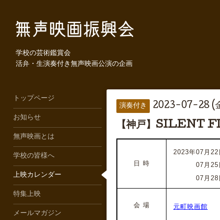
学校の芸術鑑賞会
活弁・生演奏付き無声映画公演の企画
トップページ
2023-07-28 (金
演奏付き
お知らせ
【神戸】SILENT 
無声映画とは
2023年07月22
学校の皆様へ
日 時
2023年
07月25
上映カレンダー
2023年
07月28
特集上映
会 場
元町映画館
メールマガジン