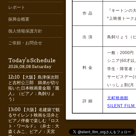
レポート
『キートンの大
作 品
*上映後トーク
振興会概要
個人情報保護方針
出 演
鳥飼りょう（ピ
ご依頼・お問合せ
一般：2000円
シニア(60才以
Today's Schedule
2026.08.08 Saturday
料 金
学生・障害者：1
サービスデー(水
12:10 【大阪】島津保次郎
と吉村公三郎 師弟が切り
いっしょ割(月・
拓いた日本映画黄金期『麗
人』（ピアノ：鳥飼りょ
元町映画館
う）
詳 細
SILENT FIL
13:00 【大阪】名建築で観
るサイレント映画を活弁と
ピアノ伴奏で楽しむ『ロス
ト・ワールド』（弁士：大
森くみこ、ピアノ：天宮