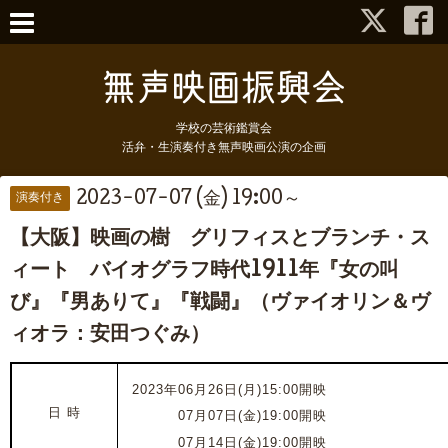
学校の芸術鑑賞会
活弁・生演奏付き無声映画公演の企画
2023-07-07 (金) 19:00～
演奏付き
【大阪】映画の樹 グリフィスとブランチ・ス
ィート バイオグラフ時代1911年『女の叫
び』『男ありて』『戦闘』（ヴァイオリン＆ヴ
ィオラ：安田つぐみ）
2023年06月26日(月)15:00開映
日 時
2023年
07月07日(金)19:00開映
2023年
07月14日(金)19:00開映