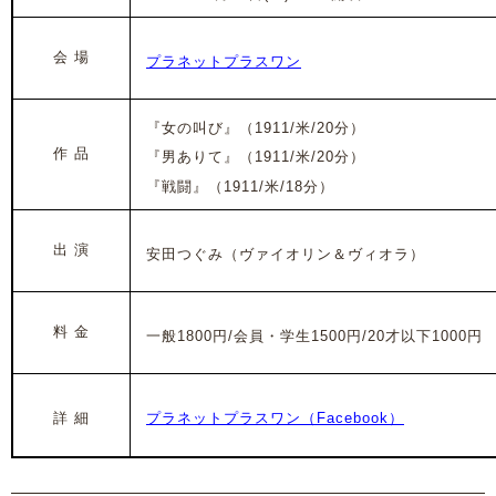
会 場
プラネットプラスワン
『女の叫び』（1911/米/20分）
作 品
『男ありて』（1911/米/20分）
『戦闘』（1911/米/18分）
出 演
安田つぐみ（ヴァイオリン＆ヴィオラ）
料 金
一般1800円/会員・学生1500円/20才以下1000円
詳 細
プラネットプラスワン（Facebook）