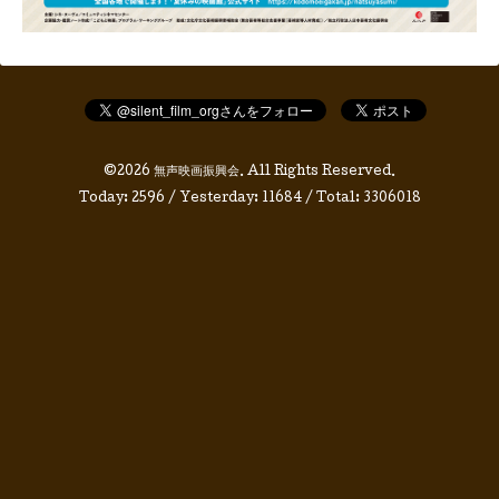
©2026
無声映画振興会
. All Rights Reserved.
Today:
2596
/ Yesterday:
11684
/ Total:
3306018