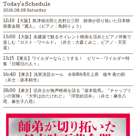
Today's Schedule
2026.08.08 Saturday
12:10 【大阪】島津保次郎と吉村公三郎 師弟が切り拓いた日本映
画黄金期『麗人』（ピアノ：鳥飼りょう）
13:00 【大阪】名建築で観るサイレント映画を活弁とピアノ伴奏で
楽しむ『ロスト・ワールド』（弁士：大森くみこ、ピアノ：天宮
遥）
13:15 【東京】ワイルダーならこうする！ ビリー・ワイルダー特
集『日曜日の人々』
16:40 【東京】浅草演芸ホール 令和8年8月上席 後半 夜の部
（弁士：坂本頼光）
18:00 【東京】活弁士が無声映画を語る『坂本龍馬』『チャップリ
ンの冒険』『大学は出たけれど』『浮世絵活弁』（弁士：麻生八
咫、麻生子八咫）