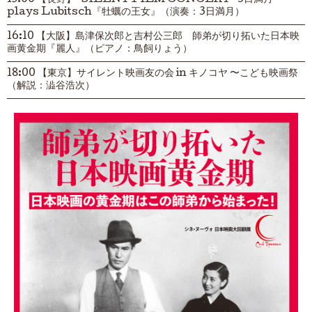
15:00 【長野】“SILENT FILM CONCERT” 3日満月
plays Lubitsch『牡蠣の王女』（演奏：3日満月）
16:10 【大阪】島津保次郎と吉村公三郎 師弟が切り拓いた日本映
画黄金期『麗人』（ピアノ：鳥飼りょう）
18:00 【東京】サイレント映画友の会 in キノコヤ 〜こども映画祭
（解説：澁谷浩次）