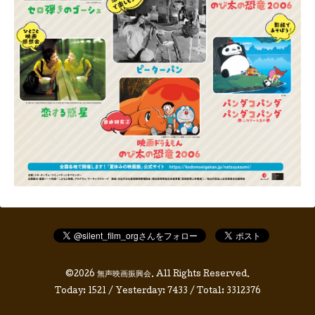
©2026
無声映画振興会
. All Rights Reserved.
Today:
1521
/ Yesterday:
7433
/ Total:
3312376