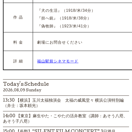
『犬の生活』（1918/米/34分）
作 品
『担へ銃』
（1918/米/38分）
『偽牧師』
（1923/米/41分）
料 金
劇場にお問合せください
詳 細
福山駅前シネマモード
Today's Schedule
2026.08.09 Sunday
13:30 【横浜】玉川太福独演会 太福の威風堂々 横浜公演特別編
（弁士：坂本頼光）
14:00 【東京】麻生やた・こやたの活弁教室（講師：あそう八咫、
あそう子八咫）