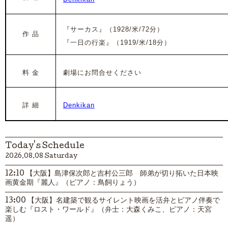
『サーカス』（1928/米/72分）
作 品
『一日の行楽』
（1919/米/18分）
料 金
劇場にお問合せください
詳 細
Denkikan
Today's Schedule
2026.08.08 Saturday
12:10 【大阪】島津保次郎と吉村公三郎 師弟が切り拓いた日本映
画黄金期『麗人』（ピアノ：鳥飼りょう）
13:00 【大阪】名建築で観るサイレント映画を活弁とピアノ伴奏で
楽しむ『ロスト・ワールド』（弁士：大森くみこ、ピアノ：天宮
遥）