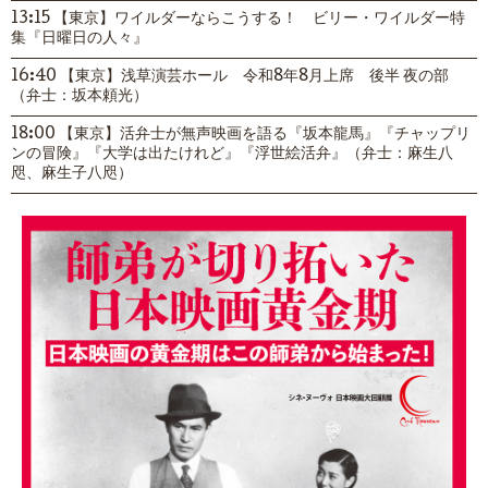
13:15 【東京】ワイルダーならこうする！ ビリー・ワイルダー特
集『日曜日の人々』
16:40 【東京】浅草演芸ホール 令和8年8月上席 後半 夜の部
（弁士：坂本頼光）
18:00 【東京】活弁士が無声映画を語る『坂本龍馬』『チャップリ
ンの冒険』『大学は出たけれど』『浮世絵活弁』（弁士：麻生八
咫、麻生子八咫）