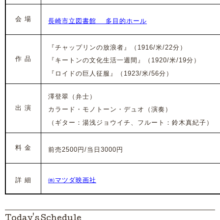
会 場
長崎市立図書館 多目的ホール
『チャップリンの放浪者』（1916/米/22分）
作 品
『キートンの文化生活一週間』（1920/米/19分）
『ロイドの巨人征服』（1923/米/56分）
澤登翠（弁士）
出 演
カラード・モノトーン・デュオ（演奏）
（
ギター：湯浅ジョウイチ、フルート：鈴木真紀子）
料 金
前売2500円/当日3000円
詳 細
㈱マツダ映画社
Today's Schedule