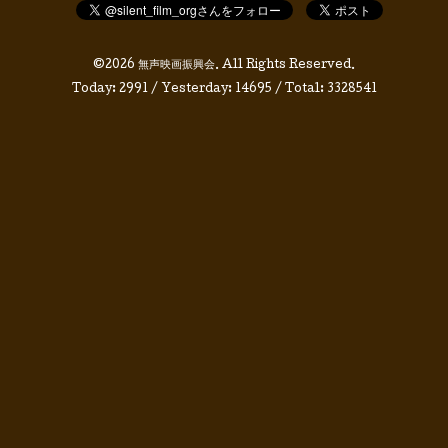
©2026
無声映画振興会
. All Rights Reserved.
Today:
2991
/ Yesterday:
14695
/ Total:
3328541