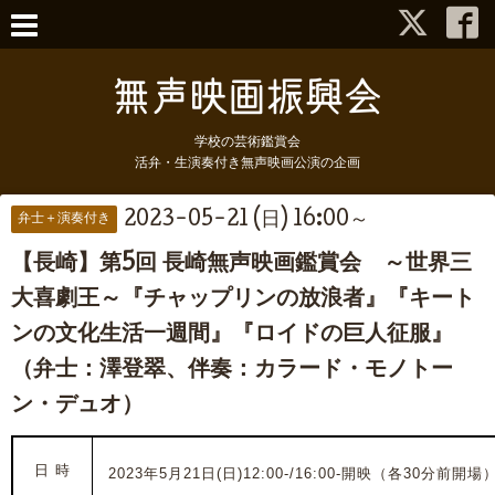
学校の芸術鑑賞会
活弁・生演奏付き無声映画公演の企画
2023-05-21 (日) 16:00～
弁士＋演奏付き
【長崎】第5回 長崎無声映画鑑賞会 ～世界三
大喜劇王～『チャップリンの放浪者』『キート
ンの文化生活一週間』『ロイドの巨人征服』
（弁士：澤登翠、伴奏：カラード・モノトー
ン・デュオ）
日 時
2023年5月21日(日)12:00-/16:00-開映（各30分前開場