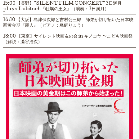
15:00 【長野】“SILENT FILM CONCERT” 3日満月
plays Lubitsch『牡蠣の王女』（演奏：3日満月）
16:10 【大阪】島津保次郎と吉村公三郎 師弟が切り拓いた日本映
画黄金期『麗人』（ピアノ：鳥飼りょう）
18:00 【東京】サイレント映画友の会 in キノコヤ 〜こども映画祭
（解説：澁谷浩次）