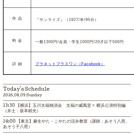
作 品
『サンライズ』（1927/米/95分）
料 金
一般1300円/会員・学生1000円/20才以下500円
詳 細
プラネットプラスワン（Facebook）
Today's Schedule
2026.08.09 Sunday
13:30 【横浜】玉川太福独演会 太福の威風堂々 横浜公演特別編
（弁士：坂本頼光）
14:00 【東京】麻生やた・こやたの活弁教室（講師：あそう八咫、
あそう子八咫）