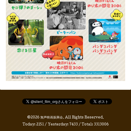
©2026
無声映画振興会
. All Rights Reserved.
Today:
2151
/ Yesterday:
7433
/ Total:
3313006