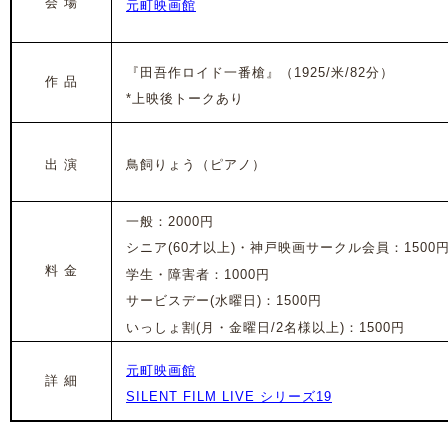
会 場
元町映画館
『田吾作ロイド一番槍』
（1925/米/82分）
作 品
*上映後トークあり
出 演
鳥飼りょう（ピアノ）
一般：2000円
シニア(60才以上)・神戸映画サークル会員：1500
料 金
学生・障害者：1000円
サービスデー(水曜日)：1500円
いっしょ割(月・金曜日/2名様以上)：1500円
元町映画館
詳 細
SILENT FILM LIVE シリーズ19