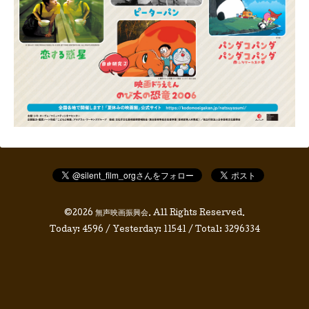
©2026
無声映画振興会
. All Rights Reserved.
Today:
4596
/ Yesterday:
11541
/ Total:
3296334