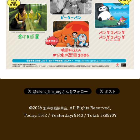
©2026
無声映画振興会
. All Rights Reserved.
Today:
5512
/ Yesterday:
5140
/ Total:
3285709