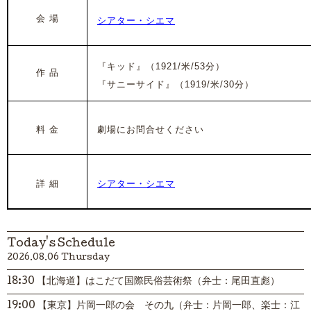
会 場
シアター・シエマ
『キッド』（1921/米/53分）
作 品
『サニーサイド』
（1919/米/30分）
料 金
劇場にお問合せください
詳 細
シアター・シエマ
Today's Schedule
2026.08.06 Thursday
18:30 【北海道】はこだて国際民俗芸術祭（弁士：尾田直彪）
19:00 【東京】片岡一郎の会 その九（弁士：片岡一郎、楽士：江