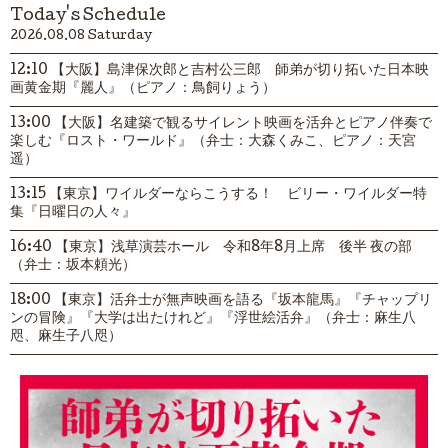
Today's Schedule
2026.08.08 Saturday
12:10 【大阪】島津保次郎と吉村公三郎 師弟が切り拓いた日本映
画黄金期『麗人』（ピアノ：鳥飼りょう）
13:00 【大阪】名建築で観るサイレント映画を活弁とピアノ伴奏で
楽しむ『ロスト・ワールド』（弁士：大森くみこ、ピアノ：天宮
遥）
13:15 【東京】ワイルダーならこうする！ ビリー・ワイルダー特
集『日曜日の人々』
16:40 【東京】浅草演芸ホール 令和8年8月上席 後半 夜の部
（弁士：坂本頼光）
18:00 【東京】活弁士が無声映画を語る『坂本龍馬』『チャップリ
ンの冒険』『大学は出たけれど』『浮世絵活弁』（弁士：麻生八
咫、麻生子八咫）