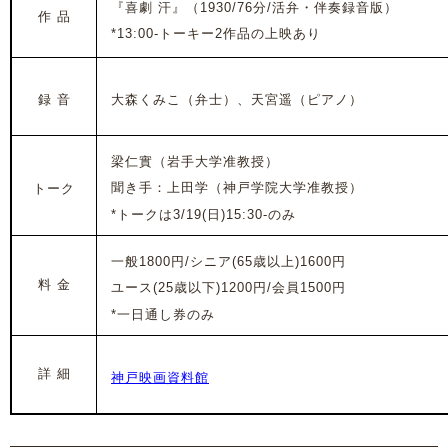
『喜劇 汗』
（1930/76分/活弁・伴奏録音版）
作 品
*13:00-トーキー2作品の上映あり
録 音
大森くみこ（弁士）、天宮遥（ピアノ）
梁仁實（岩手大学准教授）
聞き手：上田学（神戸学院大学准教授）
トーク
*トークは3/19(日)15:30-のみ
一般1800円/シニア(65歳以上)1600円
料 金
ユース(25歳以下)1200円/会員1500円
*一日通し券のみ
詳 細
神戸映画資料館