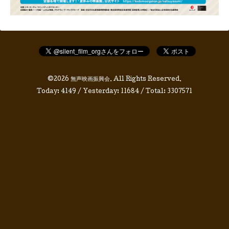
©2026
無声映画振興会
. All Rights Reserved.
Today:
4149
/ Yesterday:
11684
/ Total:
3307571