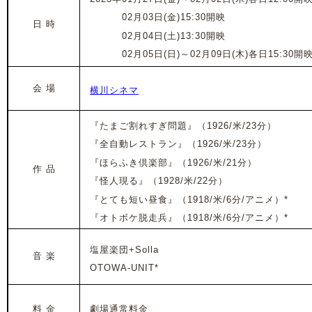
2023年
02月03日(金)15
:30開映
日 時
2023年
02月04日(土
)13
:30開映
2023年
02
月05日(日)
～02
月09
日(木)各日
15:30開
会 場
横川シネマ
『たまご割れすぎ問題』（1926/米/23分）
『全自動レストラン』
（1926/米/23分）
『ほらふき倶楽部』
（1926/米/21分）
作 品
『怪人現る』
（1928/米/22分）
『とても短い昼食』
（1918/米/6分/アニメ）*
『オトボケ脱走兵』
（1918/米/6分/アニメ）*
塩屋楽団+Solla
音 楽
OTOWA-UNIT*
料 金
劇場通常料金