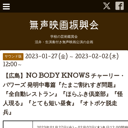
学校の芸術鑑賞会
活弁・生演奏付き無声映画公演の企画
2023-01-27 (金) ～ 2023-02-02 (木)
サウンド版
12:00～
【広島】NO BODY KNOWS チャーリー・
バワーズ 発明中毒篇『たまご割れすぎ問題』
『全自動レストラン』『ほらふき倶楽部』『怪
人現る』『とても短い昼食』『オトボケ脱走
兵』
2023年0
1月27日(金)
～02
月02
日(木)各日
12:00開