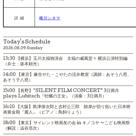
詳 細
横川シネマ
Today's Schedule
2026.08.09 Sunday
13:30 【横浜】玉川太福独演会 太福の威風堂々 横浜公演特別編
（弁士：坂本頼光）
14:00 【東京】麻生やた・こやたの活弁教室（講師：あそう八咫、
あそう子八咫）
15:00 【長野】“SILENT FILM CONCERT” 3日満月
plays Lubitsch『牡蠣の王女』（演奏：3日満月）
16:10 【大阪】島津保次郎と吉村公三郎 師弟が切り拓いた日本映
画黄金期『麗人』（ピアノ：鳥飼りょう）
18:00 【東京】サイレント映画友の会 in キノコヤ 〜こども映画祭
（解説：澁谷浩次）