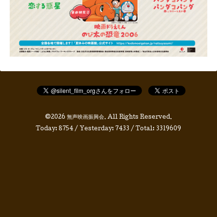
©2026
無声映画振興会
. All Rights Reserved.
Today:
8754
/ Yesterday:
7433
/ Total:
3319609