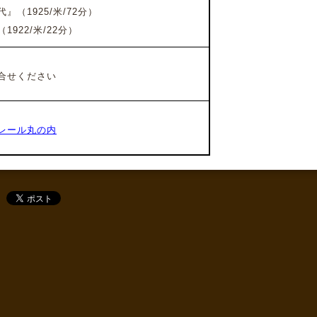
』（1925/米/72分）
（1922/米/22分）
合せください
レール丸の内