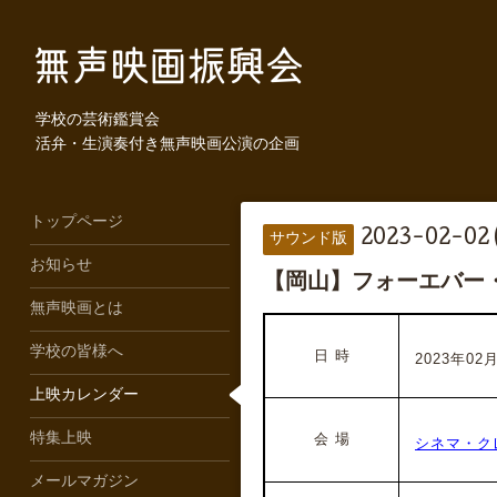
学校の芸術鑑賞会
活弁・生演奏付き無声映画公演の企画
トップページ
2023-02-02 
サウンド版
お知らせ
【岡山】フォーエバー
無声映画とは
学校の皆様へ
日 時
2023年02月
上映カレンダー
特集上映
会 場
シネマ・ク
メールマガジン