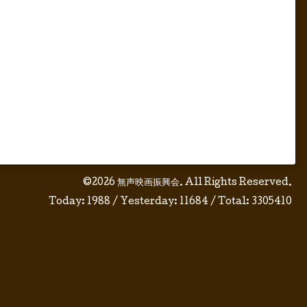
©2026
無声映画振興会
. All Rights Reserved.
Today:
1988
/ Yesterday:
11684
/ Total:
3305410