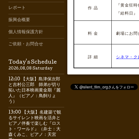
『黄金狂時代
レポート
作 品
『給料日』
振興会概要
個人情報保護方針
料 金
劇場にお問
ご依頼・お問合せ
詳 細
シネマ・ク
Today's Schedule
2026.08.08 Saturday
12:10 【大阪】島津保次郎
と吉村公三郎 師弟が切り
拓いた日本映画黄金期『麗
人』（ピアノ：鳥飼りょ
う）
13:00 【大阪】名建築で観
るサイレント映画を活弁と
ピアノ伴奏で楽しむ『ロス
ト・ワールド』（弁士：大
森くみこ、ピアノ：天宮