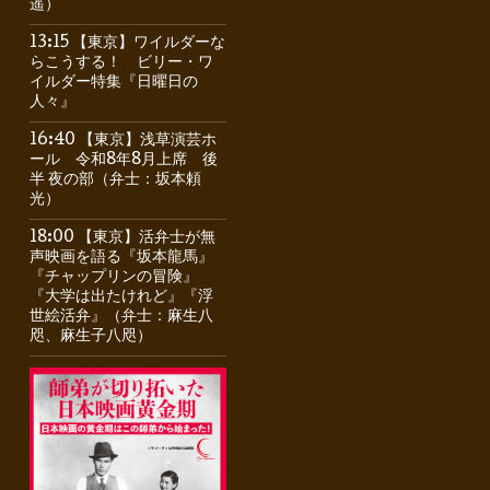
遥）
13:15 【東京】ワイルダーな
らこうする！ ビリー・ワ
イルダー特集『日曜日の
人々』
16:40 【東京】浅草演芸ホ
ール 令和8年8月上席 後
半 夜の部（弁士：坂本頼
光）
18:00 【東京】活弁士が無
声映画を語る『坂本龍馬』
『チャップリンの冒険』
『大学は出たけれど』『浮
世絵活弁』（弁士：麻生八
咫、麻生子八咫）