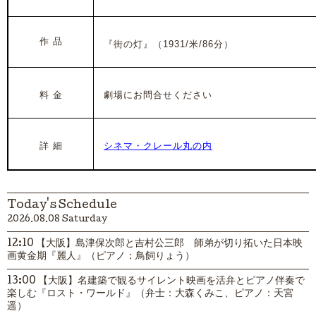
作 品
『街の灯』（1931/米/86分）
料 金
劇場にお問合せください
詳 細
シネマ・クレール丸の内
Today's Schedule
2026.08.08 Saturday
12:10 【大阪】島津保次郎と吉村公三郎 師弟が切り拓いた日本映
画黄金期『麗人』（ピアノ：鳥飼りょう）
13:00 【大阪】名建築で観るサイレント映画を活弁とピアノ伴奏で
楽しむ『ロスト・ワールド』（弁士：大森くみこ、ピアノ：天宮
遥）