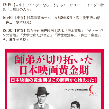
13:15 【東京】ワイルダーならこうする！ ビリー・ワイルダー特
集『日曜日の人々』
16:40 【東京】浅草演芸ホール 令和8年8月上席 後半 夜の部
（弁士：坂本頼光）
18:00 【東京】活弁士が無声映画を語る『坂本龍馬』『チャップリ
ンの冒険』『大学は出たけれど』『浮世絵活弁』（弁士：麻生八
咫、麻生子八咫）