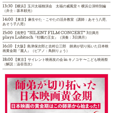
13:30 【横浜】玉川太福独演会 太福の威風堂々 横浜公演特別編
（弁士：坂本頼光）
14:00 【東京】麻生やた・こやたの活弁教室（講師：あそう八咫、
あそう子八咫）
15:00 【長野】“SILENT FILM CONCERT” 3日満月
plays Lubitsch『牡蠣の王女』（演奏：3日満月）
16:10 【大阪】島津保次郎と吉村公三郎 師弟が切り拓いた日本映
画黄金期『麗人』（ピアノ：鳥飼りょう）
18:00 【東京】サイレント映画友の会 in キノコヤ 〜こども映画祭
（解説：澁谷浩次）