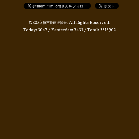
©2026
無声映画振興会
. All Rights Reserved.
Today:
3047
/ Yesterday:
7433
/ Total:
3313902