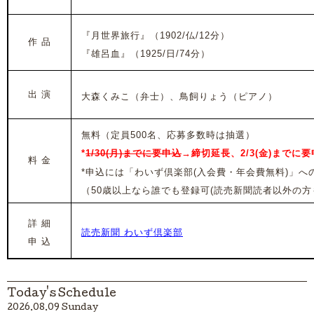
『月世界旅行』（1902/仏/12分）
作 品
『雄呂血』（1925/日/74分）
出 演
大森くみこ（弁士）、鳥飼りょう（ピアノ）
無料（定員500名、応募多数時は抽選）
*
1/30(月)までに要申込
→締切延長、2/3(金)までに
料 金
*申込には
「わいず倶楽部(入会費・年会費無料)」へ
（
50歳以上なら誰でも登録可(読売新聞読者以外の方
詳 細
読売新聞 わいず倶楽部
申 込
Today's Schedule
2026.08.09 Sunday