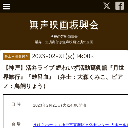
学校の芸術鑑賞会
活弁・生演奏付き無声映画公演の企画
2023-02-21 (火) 14:00～
弁士＋演奏付き
【神戸】活弁ライブ 続わいず活動寫眞舘『月世
界旅行』『雄呂血』（弁士：大森くみこ、ピア
ノ：鳥飼りょう）
日 時
2023年2月21日(火)14:00開演
会 場
うはらホール（神戸市東灘区文化センター 大ホール