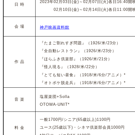
2023年02
月03日(金)
～02
月07
日(火)各日
16:40開
日 時
2023年
02月10日(金)
～02
月14
日(火)各日
11:00開
会 場
神戸映画資料館
『たまご割れすぎ問題』（1926/米/23分）
『全自動レストラン』
（1926/米/23分）
『ほらふき倶楽部』
（1926/米/21分）
作 品
『怪人現る』
（1928/米/22分）
『とても短い昼食』
（1918/米/6分/アニメ）*
『オトボケ脱走兵』
（1918/米/6分/アニメ）*
塩屋楽団+Solla
音 楽
OTOWA-UNIT*
一般1700円/シニア(65歳以上)1100円
ユース(25歳以下)・シネマ倶楽部会員1000円
料 金