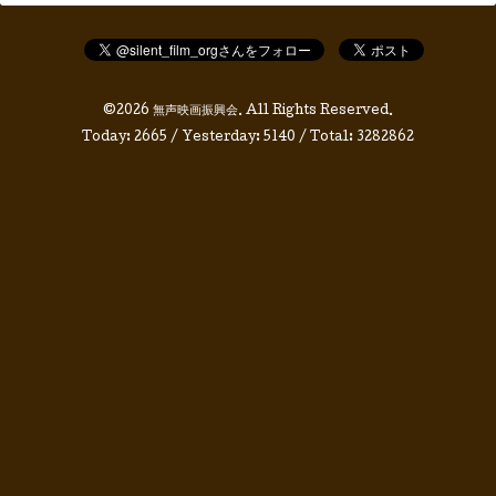
©2026
無声映画振興会
. All Rights Reserved.
Today:
2665
/ Yesterday:
5140
/ Total:
3282862