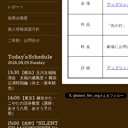
会 場
アップリン
レポート
振興会概要
作 品
『街の灯』（
個人情報保護方針
ご依頼・お問合せ
料 金
劇場にお問
Today's Schedule
2026.08.09 Sunday
詳 細
アップリン
13:30 【横浜】玉川太福独
演会 太福の威風堂々 横浜
公演特別編（弁士：坂本頼
光）
14:00 【東京】麻生やた・
こやたの活弁教室（講師：
あそう八咫、あそう子八
咫）
15:00 【長野】“SILENT