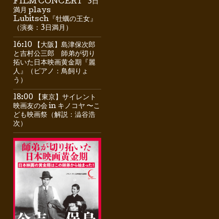
FILM CONCERT” 3日
満月 plays
Lubitsch『牡蠣の王女』
（演奏：3日満月）
16:10 【大阪】島津保次郎
と吉村公三郎 師弟が切り
拓いた日本映画黄金期『麗
人』（ピアノ：鳥飼りょ
う）
18:00 【東京】サイレント
映画友の会 in キノコヤ 〜こ
ども映画祭（解説：澁谷浩
次）