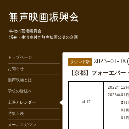
学校の芸術鑑賞会
活弁・生演奏付き無声映画公演の企画
トップページ
2023-01-18 
サウンド版
お知らせ
【京都】フォーエバー
無声映画とは
2022年12月
学校の皆様へ
2023年01月
日 時
2023年
0
1月
上映カレンダー
2023年
0
1月
特集上映
2023年
0
1月
メールマガジン