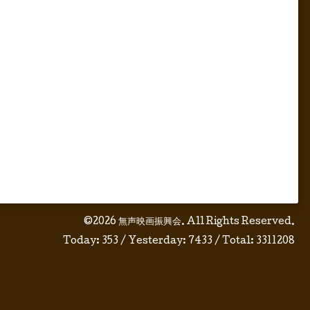
©2026
無声映画振興会
. All Rights Reserved.
Today:
353
/ Yesterday:
7433
/ Total:
3311208