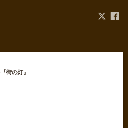
祭『街の灯』