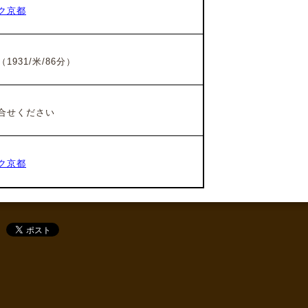
ク京都
1931/米/86分）
合せください
ク京都