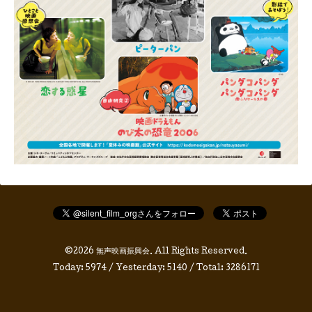
©2026
無声映画振興会
. All Rights Reserved.
Today:
5974
/ Yesterday:
5140
/ Total:
3286171