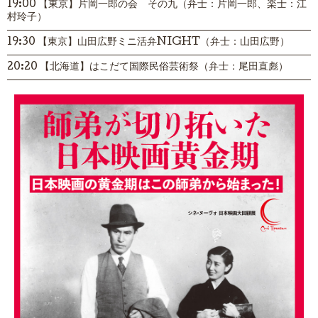
19:00 【東京】片岡一郎の会 その九（弁士：片岡一郎、楽士：江
村玲子）
19:30 【東京】山田広野ミニ活弁NIGHT（弁士：山田広野）
20:20 【北海道】はこだて国際民俗芸術祭（弁士：尾田直彪）