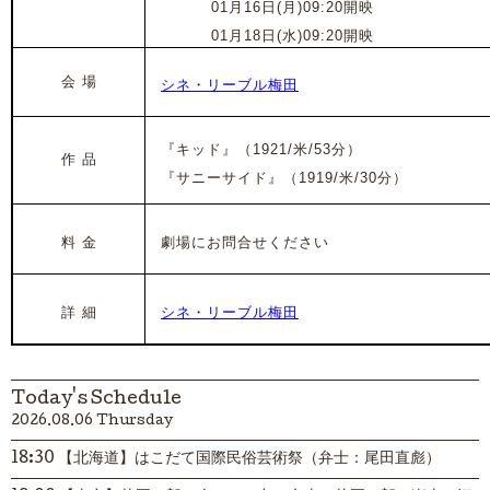
2023年
0
1月16日(月)09:20開映
2023年
0
1月18日(水)09:20開映
会 場
シネ・リーブル梅田
『キッド』（1921/米/53分）
作 品
『サニーサイド』
（1919/米/30分）
料 金
劇場にお問合せください
詳 細
シネ・リーブル梅田
Today's Schedule
2026.08.06 Thursday
18:30 【北海道】はこだて国際民俗芸術祭（弁士：尾田直彪）