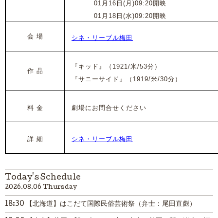
2023年
0
1月16日(月)09:20開映
2023年
0
1月18日(水)09:20開映
会 場
シネ・リーブル梅田
『キッド』（1921/米/53分）
作 品
『サニーサイド』
（1919/米/30分）
料 金
劇場にお問合せください
詳 細
シネ・リーブル梅田
Today's Schedule
2026.08.06 Thursday
18:30 【北海道】はこだて国際民俗芸術祭（弁士：尾田直彪）