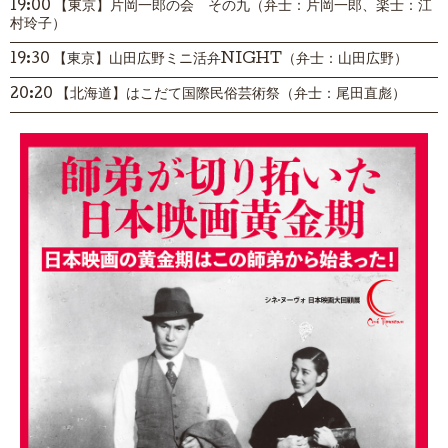
19:00 【東京】片岡一郎の会 その九（弁士：片岡一郎、楽士：江
村玲子）
19:30 【東京】山田広野ミニ活弁NIGHT（弁士：山田広野）
20:20 【北海道】はこだて国際民俗芸術祭（弁士：尾田直彪）