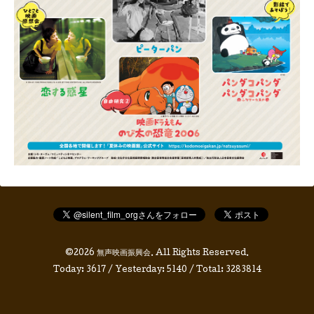
©2026
無声映画振興会
. All Rights Reserved.
Today:
3617
/ Yesterday:
5140
/ Total:
3283814