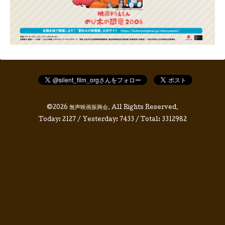
©2026
無声映画振興会
. All Rights Reserved.
Today:
2127
/ Yesterday:
7433
/ Total:
3312982