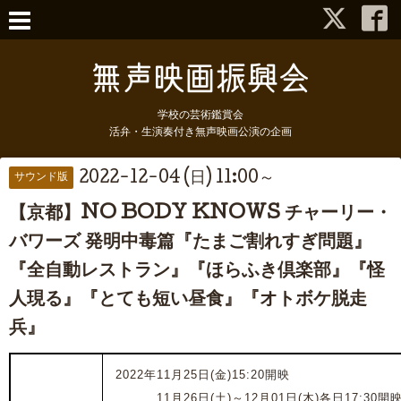
学校の芸術鑑賞会
活弁・生演奏付き無声映画公演の企画
2022-12-04 (日) 11:00～
サウンド版
【京都】NO BODY KNOWS チャーリー・
バワーズ 発明中毒篇『たまご割れすぎ問題』
『全自動レストラン』『ほらふき倶楽部』『怪
人現る』『とても短い昼食』『オトボケ脱走
兵』
2022年11月25日(金)15:20開映
2022年
11月26日(土)～12月01日(木)各日17:30開