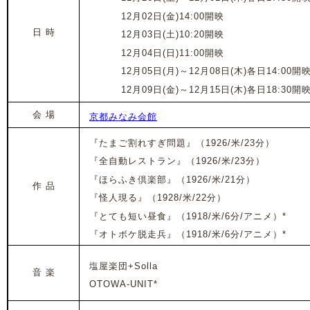
2022年
12月02日(金)14:00開映
日 時
2022年
12月03日(土)10:20開映
2022年
12月04日(日)11:00開映
2022年
12月05日(月)
～
12月
08日(木)各日
14:00開
2022年
12月09日(金)
～
12月15
日(木)各日
18:30開
会 場
京都みなみ会館
『たまご割れすぎ問題』（1926/米/23分）
『全自動レストラン』
（1926/米/23分）
『ほらふき倶楽部』
（1926/米/21分）
作 品
『怪人現る』
（1928/米/22分）
『とても短い昼食』
（1918/米/6分/アニメ）*
『オトボケ脱走兵』
（1918/米/6分/アニメ）*
塩屋楽団+Solla
音 楽
OTOWA-UNIT*