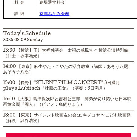
料 金
劇場通常料金
詳 細
京都みなみ会館
Today's Schedule
2026.08.09 Sunday
13:30 【横浜】玉川太福独演会 太福の威風堂々 横浜公演特別編
（弁士：坂本頼光）
14:00 【東京】麻生やた・こやたの活弁教室（講師：あそう八咫、
あそう子八咫）
15:00 【長野】“SILENT FILM CONCERT” 3日満月
plays Lubitsch『牡蠣の王女』（演奏：3日満月）
16:10 【大阪】島津保次郎と吉村公三郎 師弟が切り拓いた日本映
画黄金期『麗人』（ピアノ：鳥飼りょう）
18:00 【東京】サイレント映画友の会 in キノコヤ 〜こども映画祭
（解説：澁谷浩次）