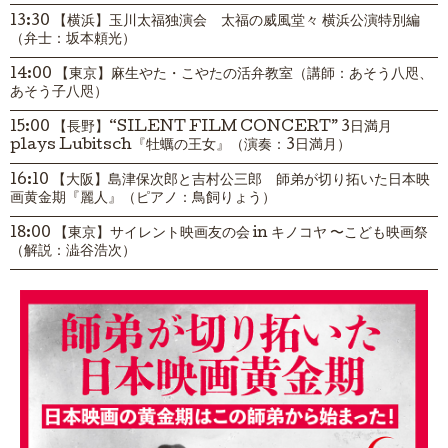
13:30 【横浜】玉川太福独演会 太福の威風堂々 横浜公演特別編
（弁士：坂本頼光）
14:00 【東京】麻生やた・こやたの活弁教室（講師：あそう八咫、
あそう子八咫）
15:00 【長野】“SILENT FILM CONCERT” 3日満月
plays Lubitsch『牡蠣の王女』（演奏：3日満月）
16:10 【大阪】島津保次郎と吉村公三郎 師弟が切り拓いた日本映
画黄金期『麗人』（ピアノ：鳥飼りょう）
18:00 【東京】サイレント映画友の会 in キノコヤ 〜こども映画祭
（解説：澁谷浩次）