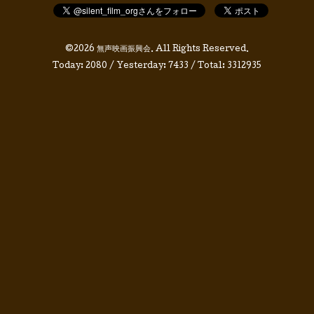
©2026
無声映画振興会
. All Rights Reserved.
Today:
2080
/ Yesterday:
7433
/ Total:
3312935