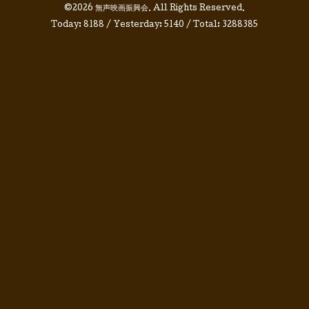
©2026
無声映画振興会
. All Rights Reserved.
Today:
8188
/ Yesterday:
5140
/ Total:
3288385