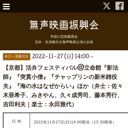
学校の芸術鑑賞会
活弁・生演奏付き無声映画公演の企画
2022-11-27 (日) 14:00～
弁士＋演奏付き
【京都】活弁フェスティバル@立命館『影法
師』『突貫小僧』『チャップリンの新米雑役
夫』『海の水はなぜからい』ほか（弁士：佐々
木亜希子、みきやん、久々成秀司、藤本秀行、
吉田利夫｜楽士：永田雅代）
日 時
2022年11月27日(日)14:00
開演（13:30開場）