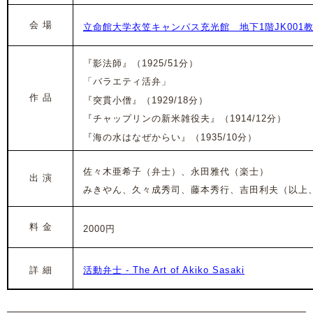
会 場
立命館大学衣笠キャンパス充光館 地下1階JK001
『影法師』（1925/51分）
「バラエティ活弁」
作 品
『突貫小僧』（1929/18分）
『チャップリンの新米雑役夫』（1914/12分）
『海の水はなぜからい』（1935/10分）
佐々木亜希子
（弁士）、永田雅代（楽士）
出 演
みきやん、久々成秀司、藤本秀行、吉田利夫（以上
料 金
2000円
詳 細
活動弁士 - The Art of Akiko Sasaki