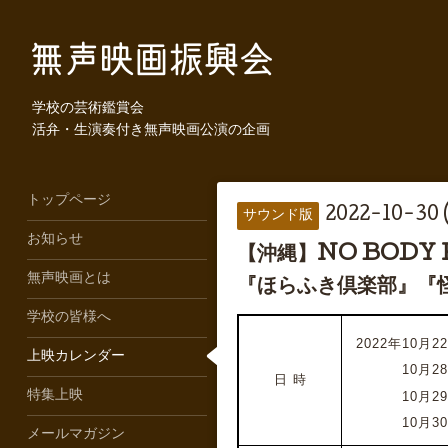
学校の芸術鑑賞会
活弁・生演奏付き無声映画公演の企画
トップページ
2022-10-30 
サウンド版
お知らせ
【沖縄】NO BODY
無声映画とは
『ほらふき倶楽部』『
学校の皆様へ
2022年10月22
上映カレンダー
2022年
10月2
日 時
特集上映
2022年
10月2
2022年
10月3
メールマガジン