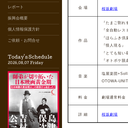
レポート
会 場
桜坂劇場
振興会概要
『たまご割れす
個人情報保護方針
『全自動レス
『ほらふき倶
作 品
ご依頼・お問合せ
『怪人現る』
『とても短い
Today's Schedule
『オトボケ脱
2026.08.07 Friday
塩屋楽団+Soll
音 楽
OTOWA-UNIT
料 金
劇場通常料金
詳 細
桜坂劇場