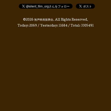
©2026
無声映画振興会
. All Rights Reserved.
Today:
2069
/ Yesterday:
11684
/ Total:
3305491