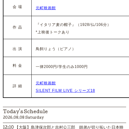
会 場
元町映画館
『イタリア麦の帽子』
（1928/仏/106分）
作 品
*上映後トークあり
出 演
鳥飼りょう（ピアノ）
料 金
一律2000円/学生のみ1000円
元町映画館
詳 細
SILENT FILM LIVE シリーズ18
Today's Schedule
2026.08.08 Saturday
12:10 【大阪】島津保次郎と吉村公三郎 師弟が切り拓いた日本映