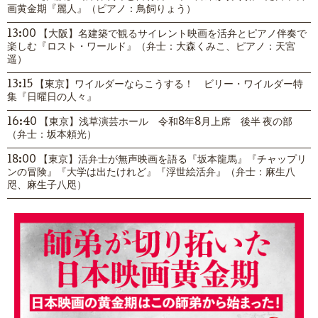
画黄金期『麗人』（ピアノ：鳥飼りょう）
13:00 【大阪】名建築で観るサイレント映画を活弁とピアノ伴奏で
楽しむ『ロスト・ワールド』（弁士：大森くみこ、ピアノ：天宮
遥）
13:15 【東京】ワイルダーならこうする！ ビリー・ワイルダー特
集『日曜日の人々』
16:40 【東京】浅草演芸ホール 令和8年8月上席 後半 夜の部
（弁士：坂本頼光）
18:00 【東京】活弁士が無声映画を語る『坂本龍馬』『チャップリ
ンの冒険』『大学は出たけれど』『浮世絵活弁』（弁士：麻生八
咫、麻生子八咫）