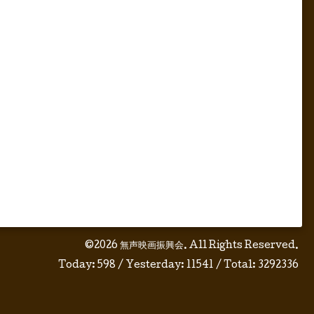
©2026
無声映画振興会
. All Rights Reserved.
Today:
598
/ Yesterday:
11541
/ Total:
3292336