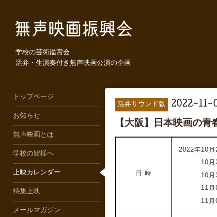
学校の芸術鑑賞会
活弁・生演奏付き無声映画公演の企画
トップページ
2022-11-0
活弁サウンド版
お知らせ
【大阪】日本映画の青
無声映画とは
2022年10月2
学校の皆様へ
2022年
10月
上映カレンダー
日 時
2022年
10月
2022年
11月
特集上映
2022年
11月
メールマガジン