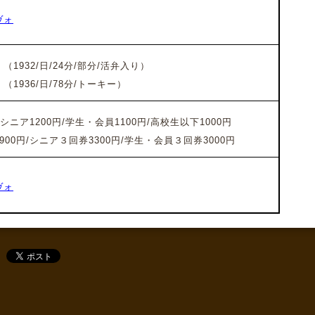
ヴォ
1932/日/24分/部分/活弁入り）
1936/日/78分/トーキー）
/シニア1200円/学生・会員1100円/高校生以下1000円
00円/シニア３回券3300円/学生・会員３回券3000円
ヴォ