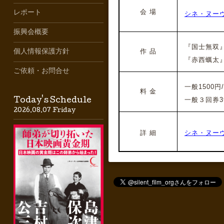
会 場
レポート
シネ・ヌー
振興会概要
『国士無双』（
作 品
個人情報保護方針
『赤西蠣太』（
ご依頼・お問合せ
一般1500円
料 金
一般３回券39
Today's Schedule
2026.08.07 Friday
詳 細
シネ・ヌー