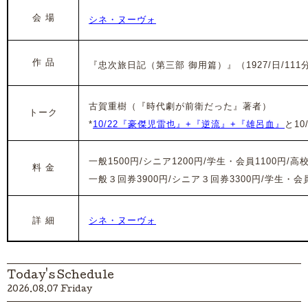
会 場
シネ・ヌーヴォ
作 品
『忠次旅日記（第三部 御用篇）』（1927/日/111
古賀重樹（『時代劇が前衛だった』著者）
トーク
*
10/22『豪傑児雷也』+『逆流』+『雄呂血』
と10
一般1500円/シニア1200円/学生・会員1100円/高
料 金
一般３回券3900円/シニア３回券3300円/学生・会員
詳 細
シネ・ヌーヴォ
Today's Schedule
2026.08.07 Friday