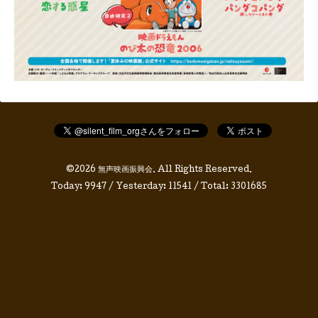
©2026
無声映画振興会
. All Rights Reserved.
Today:
9947
/ Yesterday:
11541
/ Total:
3301685