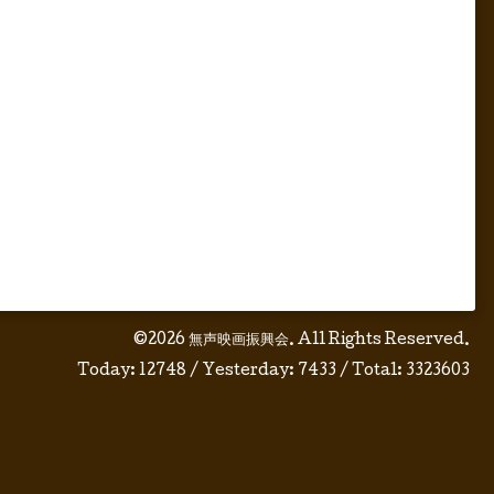
©2026
無声映画振興会
. All Rights Reserved.
Today:
12748
/ Yesterday:
7433
/ Total:
3323603