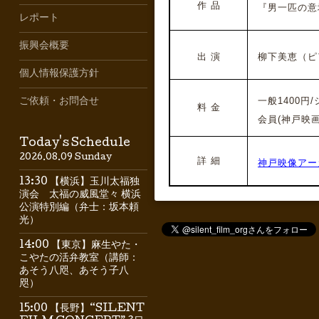
作 品
『男一匹の意
レポート
振興会概要
出 演
柳下美恵（ピ
個人情報保護方針
一般1400円/シ
ご依頼・お問合せ
料 金
会員(神戸映画資
Today's Schedule
2026.08.09 Sunday
詳 細
神戸映像アー
13:30 【横浜】玉川太福独
演会 太福の威風堂々 横浜
公演特別編（弁士：坂本頼
光）
14:00 【東京】麻生やた・
こやたの活弁教室（講師：
あそう八咫、あそう子八
咫）
15:00 【長野】“SILENT