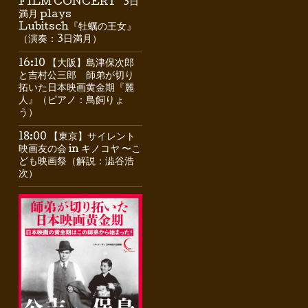
FILM CONCERT” 3日
満月 plays
Lubitsch『牡蠣の王女』
（演奏：3日満月）
16:10 【大阪】島津保次郎
と吉村公三郎 師弟が切り
拓いた日本映画黄金期『麗
人』（ピアノ：鳥飼りょ
う）
18:00 【東京】サイレント
映画友の会 in キノコヤ 〜こ
ども映画祭（解説：澁谷浩
次）