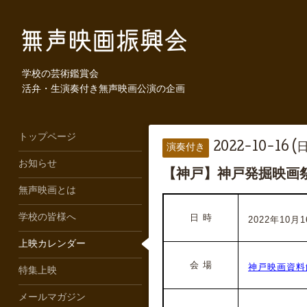
学校の芸術鑑賞会
活弁・生演奏付き無声映画公演の企画
トップページ
2022-10-16 (日
演奏付き
お知らせ
【神戸】神戸発掘映画
無声映画とは
学校の皆様へ
日 時
2022年10月16
上映カレンダー
会 場
神戸映画資料
特集上映
メールマガジン