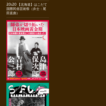
20:20 【北海道】はこだて
国際民俗芸術祭（弁士：尾
田直彪）