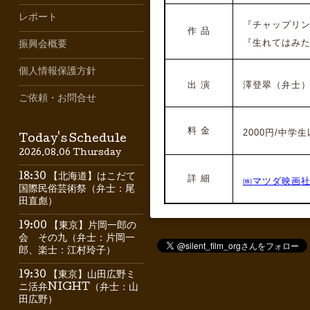
レポート
『チャップリン
作 品
『生れてはみたけ
振興会概要
個人情報保護方針
出 演
澤登翠（弁士）
ご依頼・お問合せ
料 金
2000円/中学
Today's Schedule
2026.08.06 Thursday
18:30 【北海道】はこだて
詳 細
㈱マツダ映画
国際民俗芸術祭（弁士：尾
田直彪）
19:00 【東京】片岡一郎の
会 その九（弁士：片岡一
郎、楽士：江村玲子）
19:30 【東京】山田広野ミ
ニ活弁NIGHT（弁士：山
田広野）