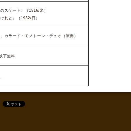
のスケート』
（1916/米）
れど』（1932/日）
、カラード・モノトーン・デュオ（演奏）
生以下無料
社