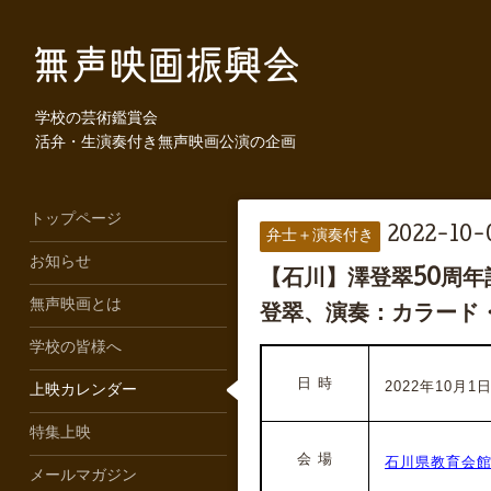
学校の芸術鑑賞会
活弁・生演奏付き無声映画公演の企画
トップページ
2022-10-0
弁士＋演奏付き
お知らせ
【石川】澤登翠50周
無声映画とは
登翠、演奏：カラード
学校の皆様へ
日 時
2022年10月1日
上映カレンダー
特集上映
会 場
石川県教育会
メールマガジン