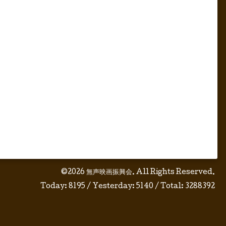
©2026
無声映画振興会
. All Rights Reserved.
Today:
8195
/ Yesterday:
5140
/ Total:
3288392