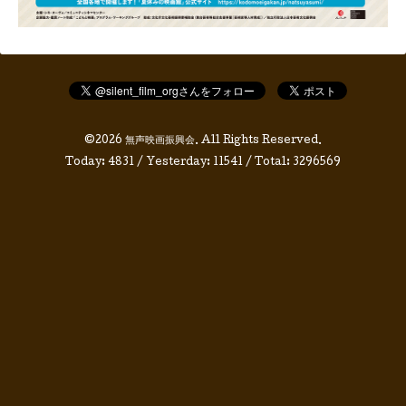
©2026
無声映画振興会
. All Rights Reserved.
Today:
4831
/ Yesterday:
11541
/ Total:
3296569