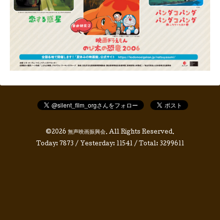
©2026
無声映画振興会
. All Rights Reserved.
Today:
7873
/ Yesterday:
11541
/ Total:
3299611