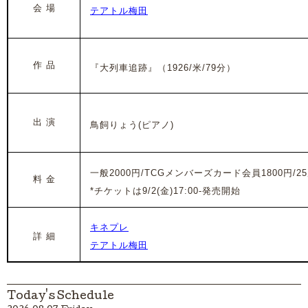
会 場
テアトル梅田
作 品
『大列車追跡』（
1926/米
/79
分）
出 演
鳥飼りょう(ピアノ)
一般2000円/
TC
Gメンバーズカード会員1800円/2
料 金
*チケットは9/2(金)17:00-発売開始
キネプレ
詳 細
テアトル梅田
Today's Schedule