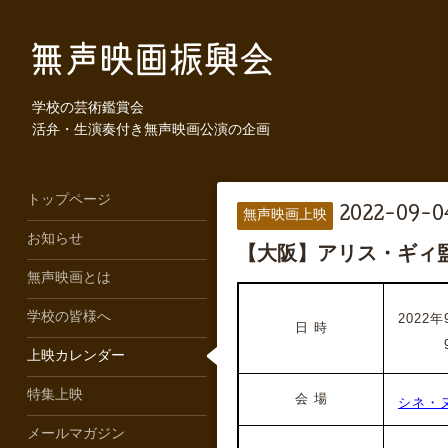
学校の芸術鑑賞会
活弁・生演奏付き無声映画公演の企画
トップページ
2022-09-04
無声映画上映
お知らせ
【大阪】アリス・ギィ
無声映画とは
学校の皆様へ
2022年
日 時
2022年
上映カレンダー
特集上映
会 場
シネ・
メールマガジン