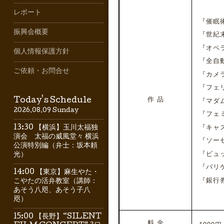
レポート
『催眠術
振興会概要
『世紀末の
『オペラ
個人情報保護方針
『全自動
ご依頼・お問合せ
『カメラ
『フェリ
作 品
Today's Schedule
『マダム
2026.08.09 Sunday
『フェミ
『キャス
13:30 【横浜】玉川太福独
演会 太福の威風堂々 横浜
『ソーセ
公演特別編（弁士：坂本頼
『ビュッ
光）
『バリケ
14:00 【東京】麻生やた・
『銀行
こやたの活弁教室（講師：
あそう八咫、あそう子八
咫）
15:00 【長野】“SILENT
料 金