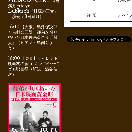
1000円
FILM CONCERT” 3日
満月 plays
Lubitsch『牡蠣の王女』
詳 細
シネ・
（演奏：3日満月）
16:10 【大阪】島津保次郎
と吉村公三郎 師弟が切り
拓いた日本映画黄金期『麗
人』（ピアノ：鳥飼りょ
う）
18:00 【東京】サイレント
映画友の会 in キノコヤ 〜こ
ども映画祭（解説：澁谷浩
次）