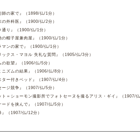
師の家で』（1898/仏/1分）
外科医』（1900/仏/2分）
通り』
（1900/仏/1分）
の帽子屋兼肉屋』
（1900/仏/1分）
マンの家で』
（1900/仏/1分）
ックス・マヨル 失礼な質問』
（1905/仏/3分）
の欲望』
（1906/仏/5分）
ニズムの結果』
（1906/仏/8分）
ター付きベッド』
（1907/仏/4分）
ージ競争』
（1907/仏/5分）
ト＝ショーモン撮影所でフォトセーヌを撮るアリス・ギイ
』
（1907/
ードを挟んで』
（1907/仏/5分）
券』
（1907/仏/12分）