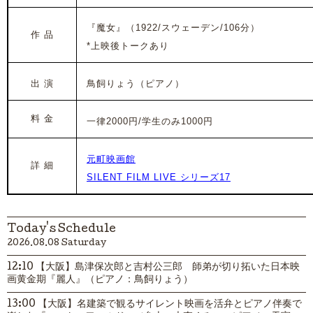
『魔女』
（1922/スウェーデン/106分）
作 品
*上映後トークあり
出 演
鳥飼りょう（ピアノ）
料 金
一律2000円/学生のみ1000円
元町映画館
詳 細
SILENT FILM LIVE シリーズ17
Today's Schedule
2026.08.08 Saturday
12:10 【大阪】島津保次郎と吉村公三郎 師弟が切り拓いた日本映
画黄金期『麗人』（ピアノ：鳥飼りょう）
13:00 【大阪】名建築で観るサイレント映画を活弁とピアノ伴奏で