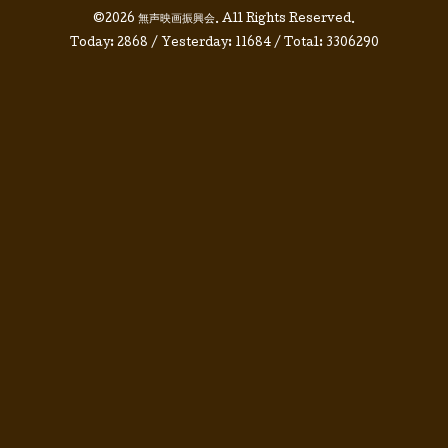
©2026
無声映画振興会
. All Rights Reserved.
Today:
2868
/ Yesterday:
11684
/ Total:
3306290