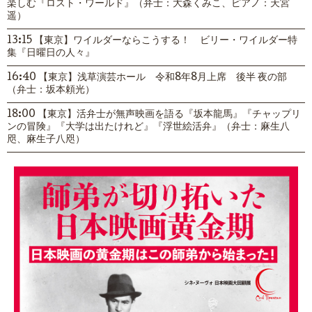
楽しむ『ロスト・ワールド』（弁士：大森くみこ、ピアノ：天宮
遥）
13:15 【東京】ワイルダーならこうする！ ビリー・ワイルダー特
集『日曜日の人々』
16:40 【東京】浅草演芸ホール 令和8年8月上席 後半 夜の部
（弁士：坂本頼光）
18:00 【東京】活弁士が無声映画を語る『坂本龍馬』『チャップリ
ンの冒険』『大学は出たけれど』『浮世絵活弁』（弁士：麻生八
咫、麻生子八咫）