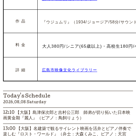
作 品
『ウジュムリ』（1934/ジョージア/58分/サウン
料 金
大人380円/
シニア(65歳以上)・高校生180円
詳 細
広島市映像文化ライブラリー
Today's Schedule
2026.08.08 Saturday
12:10 【大阪】島津保次郎と吉村公三郎 師弟が切り拓いた日本映
画黄金期『麗人』（ピアノ：鳥飼りょう）
13:00 【大阪】名建築で観るサイレント映画を活弁とピアノ伴奏で
楽しむ『ロスト・ワールド』（弁士：大森くみこ、ピアノ：天宮