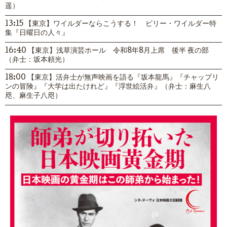
遥）
13:15 【東京】ワイルダーならこうする！ ビリー・ワイルダー特
集『日曜日の人々』
16:40 【東京】浅草演芸ホール 令和8年8月上席 後半 夜の部
（弁士：坂本頼光）
18:00 【東京】活弁士が無声映画を語る『坂本龍馬』『チャップリ
ンの冒険』『大学は出たけれど』『浮世絵活弁』（弁士：麻生八
咫、麻生子八咫）