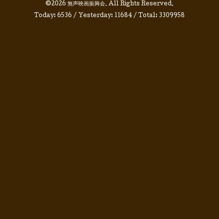
©2026
無声映画振興会
. All Rights Reserved.
Today:
6536
/ Yesterday:
11684
/ Total:
3309958