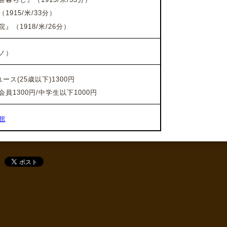
915/米/33分）
院』
（1918/米/26分）
ノ）
ース(25歳以下)1300円
1300円/中学生以下1000円
館