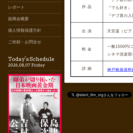
作 品
レポート
『でも好き』（1
『デブ君の入
振興会概要
個人情報保護方針
出 演
天宮遥（ピア
ご依頼・お問合せ
一般1500円/ユ
料 金
シネマ倶楽部会員
Today's Schedule
2026.08.07 Friday
詳 細
神戸映画資料