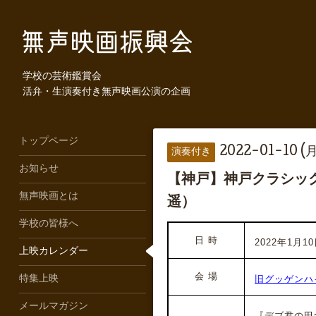
学校の芸術鑑賞会
活弁・生演奏付き無声映画公演の企画
トップページ
2022-01-10 (月
演奏付き
お知らせ
【神戸】神戸クラシッ
無声映画とは
遥）
学校の皆様へ
日 時
2022年1月10
上映カレンダー
会 場
旧グッゲンハ
特集上映
メールマガジン
『デブ君の田舎暮