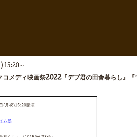
) 15:20～
クコメディ映画祭2022『デブ君の田舎暮らし』
日(月祝)15:20開演
イム邸
らし』（1915/米/33分）