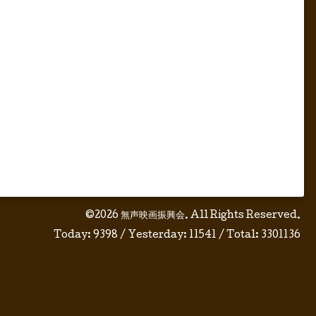
©2026
無声映画振興会
. All Rights Reserved.
Today:
9398
/ Yesterday:
11541
/ Total:
3301136