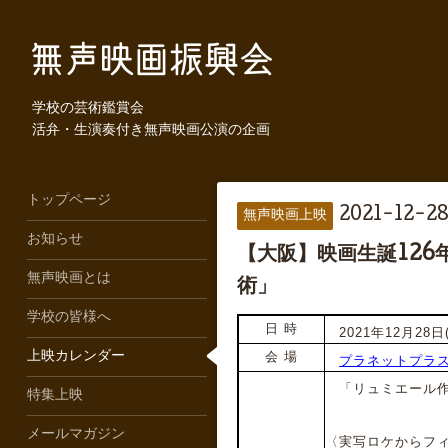
学校の芸術鑑賞会
活弁・生演奏付き無声映画公演の企画
トップページ
2021-12-28
無声映画上映
お知らせ
【大阪】映画生誕12
無声映画とは
術」
学校の皆様へ
日 時
2021年12月28日(火
上映カレンダー
会 場
プラネットプラ
「リュミエール作品集
特集上映
メールマガジン
〈実写ロケからフ