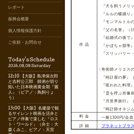
『犬を飼うメリット
レポート
『ルルの蝶踊り』（
振興会概要
『モンマルトルの怪
『父の名誉』（19
個人情報保護方針
『結婚式の後で』（1
ご依頼・お問合せ
作 品
『かぼちゃ競争』（
『スリッパリー・ジ
Today's Schedule
2026.08.08 Saturday
〈奇術師メリエス
12:10 【大阪】島津保次郎
『時計屋の夢』（1
と吉村公三郎 師弟が切り
『呪われた料理』（
拓いた日本映画黄金期『麗
人』（ピアノ：鳥飼りょ
『霊を呼ぶ肖像画』
う）
『月世界旅行』（19
13:00 【大阪】名建築で観
『時計師オネジム』
るサイレント映画を活弁と
料 金
一般1300円/会員・
ピアノ伴奏で楽しむ『ロス
ト・ワールド』（弁士：大
詳 細
プラネットプラスワ
森くみこ、ピアノ：天宮