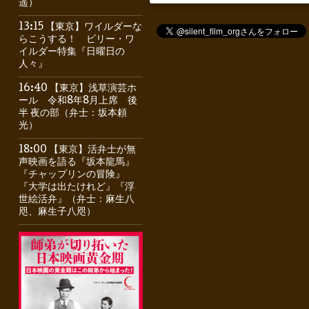
遥）
13:15 【東京】ワイルダーな
らこうする！ ビリー・ワ
イルダー特集『日曜日の
人々』
16:40 【東京】浅草演芸ホ
ール 令和8年8月上席 後
半 夜の部（弁士：坂本頼
光）
18:00 【東京】活弁士が無
声映画を語る『坂本龍馬』
『チャップリンの冒険』
『大学は出たけれど』『浮
世絵活弁』（弁士：麻生八
咫、麻生子八咫）