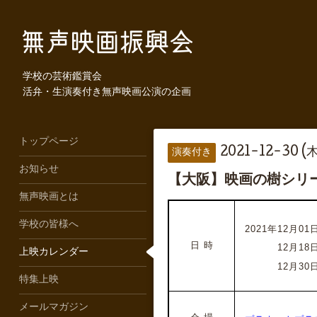
学校の芸術鑑賞会
活弁・生演奏付き無声映画公演の企画
トップページ
2021-12-30 (木
演奏付き
お知らせ
【大阪】映画の樹シリ
無声映画とは
学校の皆様へ
2021年12月01日
日 時
2021年
12月18日
上映カレンダー
2021年
12月30日
特集上映
メールマガジン