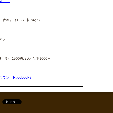
スワン
番槍』（1927/米/84分）
アノ）
・学生1500円/20才以下1000円
ワン（Facebook）