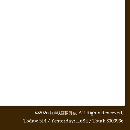
©2026
無声映画振興会
. All Rights Reserved.
Today:
514
/ Yesterday:
11684
/ Total:
3303936