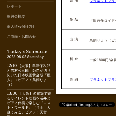
会 場
プラネットプラ
レポート
振興会概要
作 品
『田吾作ロイド一
個人情報保護方針
ご依頼・お問合せ
出 演
鳥飼りょう（ピ
Today's Schedule
2026.08.08 Saturday
料 金
一般1800円/会員
12:10 【大阪】島津保次郎
と吉村公三郎 師弟が切り
拓いた日本映画黄金期『麗
詳 細
プラネットプラス
人』（ピアノ：鳥飼りょ
う）
13:00 【大阪】名建築で観
るサイレント映画を活弁と
ピアノ伴奏で楽しむ『ロス
ト・ワールド』（弁士：大
森くみこ、ピアノ：天宮