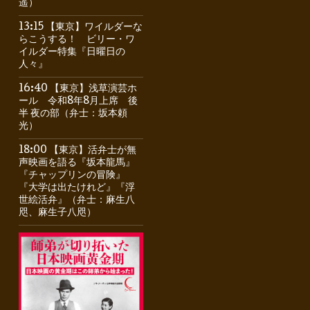
遥）
13:15 【東京】ワイルダーな
らこうする！ ビリー・ワ
イルダー特集『日曜日の
人々』
16:40 【東京】浅草演芸ホ
ール 令和8年8月上席 後
半 夜の部（弁士：坂本頼
光）
18:00 【東京】活弁士が無
声映画を語る『坂本龍馬』
『チャップリンの冒険』
『大学は出たけれど』『浮
世絵活弁』（弁士：麻生八
咫、麻生子八咫）